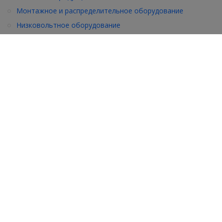
Монтажное и распределительное оборудование
Низковольтное оборудование
Отделочные материалы
•
•
•
Еще товары
•
•
•
Посмотреть все товары
Подписка на рассылку
Подписаться
Пункты выдачи
г. Хабаровск, ул. Хабаровская, 15в
г. Хабаровск, ул. Краснореченская, 17
г. Хабаровск, ул. Краснореченская, 149
shop@mireks.ru