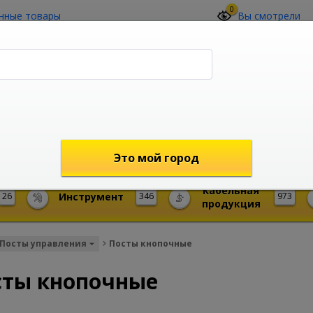
0
нные товары
Вы смотрели
О компании
Контакты
(4212) 73-60-42
Звоните с 09-00 до 19-00 (Хабаровск)
с 02-00 до 12-00 (МСК)
shop@mireks.ru
Это мой город
Кабельная
26
Инструмент
346
973
продукция
Посты управления
Посты кнопочные
сты кнопочные