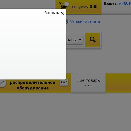
(RUB
Валюта:
0
Р
0
на сумму
Р
Закрыть
Укажите город
Товары
Я ищу, например,
Шуруповерт
Монтажное и
Еще товары
распределительное
647
•
•
•
оборудование