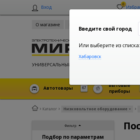
0
Вход
Избра
О магазине
Новости
Оплата и доставка
Введите свой город
Или выберите из списка:
Хабаровск
УНИВЕРСАЛЬНЫЙ ИНТЕРНЕТ МАГАЗИН
Бытовые
Автотовары
67
приборы
Каталог
Низковольтное оборудование
По
Фильтр
Подбор по параметрам