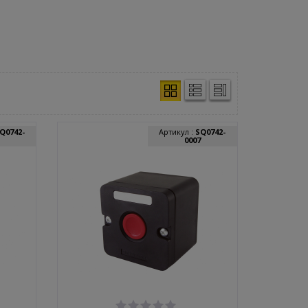
Q0742-
Артикул :
SQ0742-
0007