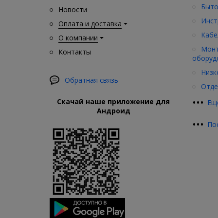
Быто
Новости
Инст
Оплата и доставка
Кабе
О компании
Монт
Контакты
оборуд
Низк
Обратная связь
Отде
•
•
•
Скачай наше приложение для
Ещ
Андроид
•
•
•
По