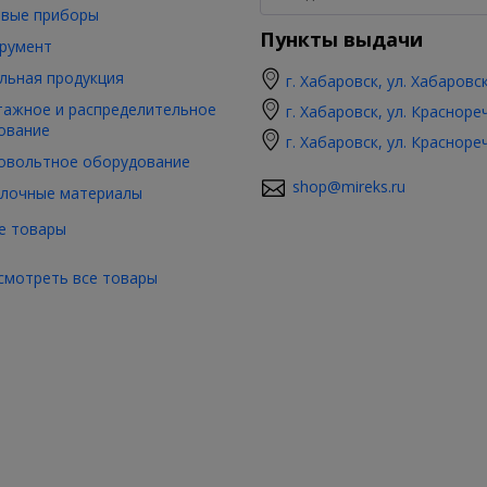
вые приборы
Пункты выдачи
румент
льная продукция
г. Хабаровск, ул. Хабаровс
ажное и распределительное
г. Хабаровск, ул. Красноре
ование
г. Хабаровск, ул. Красноре
овольтное оборудование
shop@mireks.ru
лочные материалы
е товары
смотреть все товары