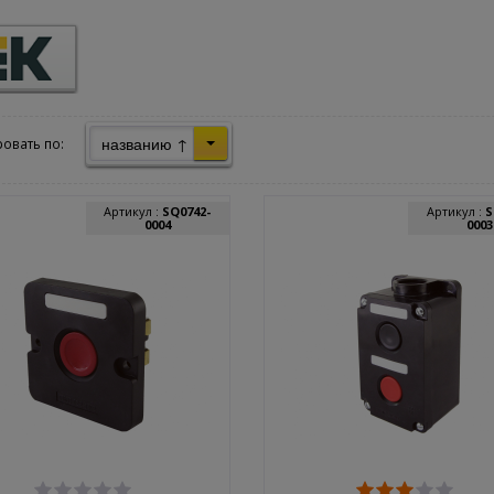
названию ↑
овать по:
Артикул :
SQ0742-
Артикул :
S
0004
0003