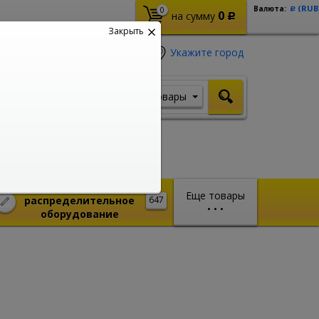
(RUB
Валюта:
0
Р
0
на сумму
Р
Закрыть
Укажите город
Товары
Я ищу, например,
Шуруповерт
Монтажное и
Еще товары
распределительное
647
•
•
•
оборудование