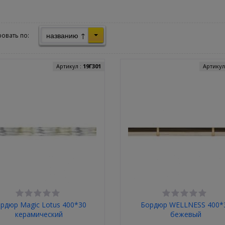
названию ↑
овать по:
Артикул :
19Г301
Артикул
рдюр Magic Lotus 400*30
Бордюр WELLNESS 400*
керамический
бежевый