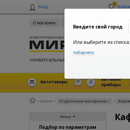
0
Вход
Избра
О магазине
Новости
Оплата и доставка
Введите свой город
Или выберите из списка:
Хабаровск
УНИВЕРСАЛЬНЫЙ ИНТЕРНЕТ МАГАЗИН
Бытовые
Автотовары
67
приборы
Каталог
Отделочные материалы
Керам
Ка
Фильтр
Подбор по параметрам