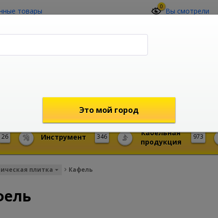
0
нные товары
Вы смотрели
О компании
Контакты
(4212) 73-60-42
Звоните с 09-00 до 19-00 (Хабаровск)
с 02-00 до 12-00 (МСК)
shop@mireks.ru
Это мой город
Кабельная
26
Инструмент
346
973
продукция
ическая плитка
Кафель
фель