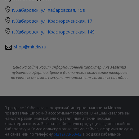
г. Хабаровск, ул. Хабаровская, 15в
г. Хабаровск, ул. Краснореченская, 17
г. Хабаровск, ул. Краснореченская, 149
shop@mireks.ru
Цена на сайте носит информационный характер и не является
публичной офертой. Цены и фактическое количество товаров в
розничных магазинах могут отличаться от указанных на сайте.
В разделе "Кабельная продукция" интернет-магазина Мирэкс
представлен широкий ассортимент товаров. В нашем каталоге вы
найдете различные кабеля с различными техническими
характеристиками. Заказать кабельную продукцию с доставкой по
Хабаровску и Комсомольску можно прямо сейчас, оформив покупку
на сайте или по телефону
(4212) 73-60-42
. Продажа кабельной