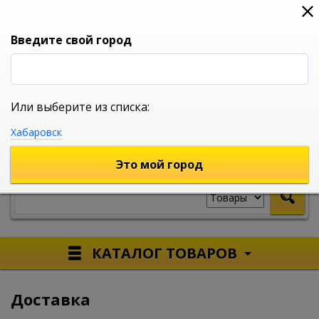
0
0
0
Вход
Введите свой город
Или выберите из списка:
УНИВЕРСАЛЬНЫЙ ИНТЕРНЕТ МАГАЗИН
Хабаровск
УКАЖИТЕ ГОРОД
Это мой город
КАТАЛОГ ТОВАРОВ
Доставка