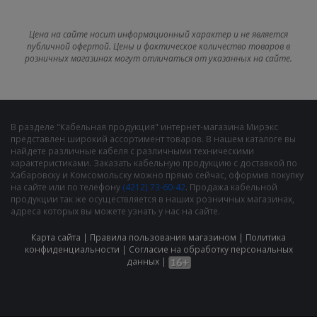
Цена на сайте носит информационный характер и не является
публичной офертой. Цены и фактическое количество товаров в
розничных магазинах могут отличаться от указанных на сайте.
В разделе "Кабельная продукция" интернет-магазина Мирэкс
представлен широкий ассортимент товаров. В нашем каталоге вы
найдете различные кабеля с различными техническими
характеристиками. Заказать кабельную продукцию с доставкой по
Хабаровску и Комсомольску можно прямо сейчас, оформив покупку
на сайте или по телефону
(4212) 73-60-42
. Продажа кабельной
продукции так же осуществляется в наших розничных магазинах,
адреса которых вы можете узнать у нас на сайте.
Карта сайта
|
Правила пользования магазином
|
Политика
конфиденциальности
|
Cогласие на обработку персональных
данных
|