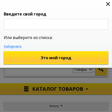
0
0
0
Вход
Введите свой город
Или выберите из списка:
УНИВЕРСАЛЬНЫЙ ИНТЕРНЕТ МАГАЗИН
Хабаровск
УКАЖИТЕ ГОРОД
Это мой город
КАТАЛОГ ТОВАРОВ
Фильтр