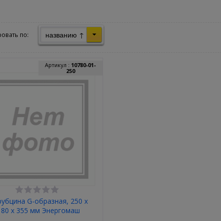
названию ↑
овать по:
Артикул :
10780-01-
250
убцина G-образная, 250 х
180 х 355 мм Энергомаш