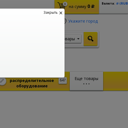
(RUB
Валюта:
0
Р
0
на сумму
Р
Закрыть
Укажите город
Товары
Я ищу, например,
Стабилизатор
Монтажное и
Еще товары
распределительное
647
•
•
•
оборудование