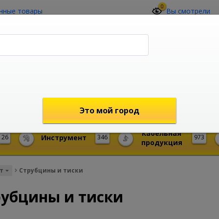
0
нные товары
Вы смотрели
О компании
Контакты
(4212) 73-60-42
Звоните с 09-00 до 19-00 (Хабаровск)
с 02-00 до 12-00 (МСК)
shop@mireks.ru
Это мой город
Кабельная
26
Инструмент
346
973
продукция
т
Струбцины и тиски
рубцины и тиски