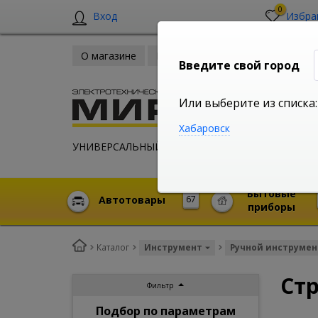
0
Вход
Избра
О магазине
Новости
Оплата и доставка
Введите свой город
Или выберите из списка:
Хабаровск
УНИВЕРСАЛЬНЫЙ ИНТЕРНЕТ МАГАЗИН
Бытовые
Автотовары
67
приборы
Каталог
Инструмент
Ручной инструмен
Ст
Фильтр
Подбор по параметрам