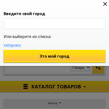
0
0
0
Вход
Введите свой город
Или выберите из списка:
УНИВЕРСАЛЬНЫЙ ИНТЕРНЕТ МАГАЗИН
Хабаровск
УКАЖИТЕ ГОРОД
Это мой город
КАТАЛОГ ТОВАРОВ
Фильтр