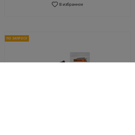
В избранное
ПО ЗАПРОСУ
Зажим TDM "крокодил" ЗКИ 05А 46мм в изоляции
черный (10шт)
В избранное