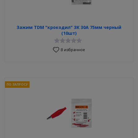
Зажим TDM "крокодил" ЗК 30А 75мм черный
(10шт)
В избранное
ПО ЗАПРОСУ