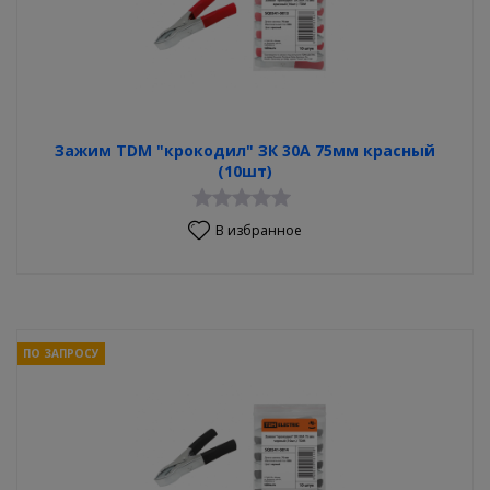
Зажим TDM "крокодил" ЗК 30А 75мм красный
(10шт)
В избранное
ПО ЗАПРОСУ