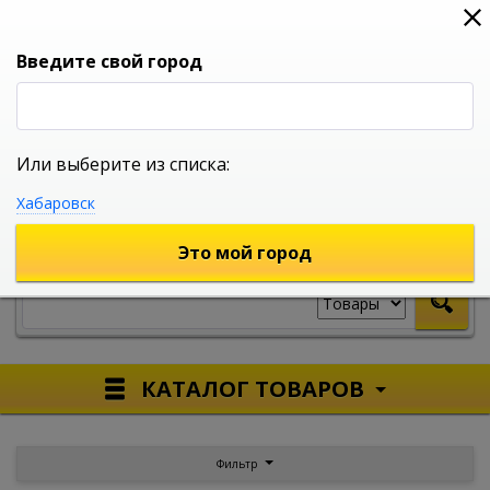
0
0
0
Вход
Введите свой город
Или выберите из списка:
УНИВЕРСАЛЬНЫЙ ИНТЕРНЕТ МАГАЗИН
Хабаровск
УКАЖИТЕ ГОРОД
Это мой город
КАТАЛОГ ТОВАРОВ
Фильтр