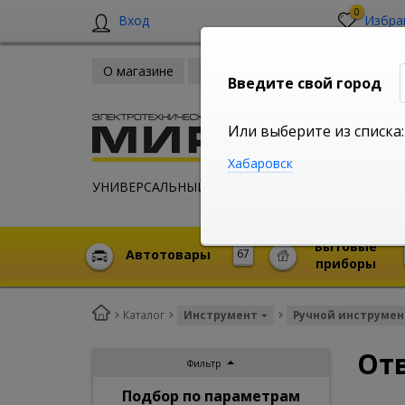
0
Вход
Избра
О магазине
Новости
Оплата и доставка
Введите свой город
Или выберите из списка:
Хабаровск
УНИВЕРСАЛЬНЫЙ ИНТЕРНЕТ МАГАЗИН
Бытовые
Автотовары
67
приборы
Каталог
Инструмент
Ручной инструмен
От
Фильтр
Подбор по параметрам