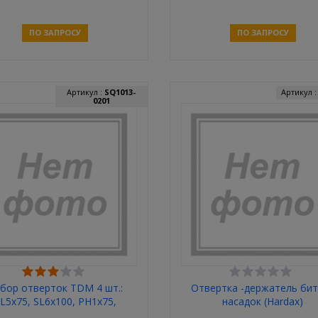
ПО ЗАПРОСУ
ПО ЗАПРОСУ
Связаться
Связаться
Артикул :
SQ1013-
Артикул 
0201
бор отверток TDM 4 шт.:
Отвертка -держатель бит
L5х75, SL6х100, PH1х75,
насадок (Hardax)
PH2х100 (блистер), CR-V