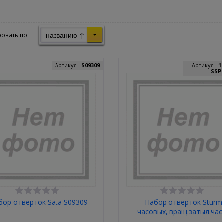
названию ↑
овать по:
Артикул :
S09309
Артикул :
1
SSP
бор отверток Sata S09309
Набор отверток Stur
часовых, вращ.затыл.ча
ручки, спец.рифл.