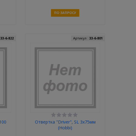
ПО ЗАПРОСУ
Связаться
:
33-6-822
Артикул :
33-6-801
 100
Отвертка "Driver", SL 3х75мм
(Hobbi)