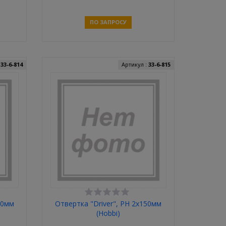
ПО ЗАПРОСУ
Связаться
:
33-6-814
Артикул :
33-6-815
00мм
Отвертка "Driver", PH 2х150мм
(Hobbi)