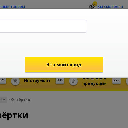
0
нные товары
Вы смотрели
О компании
Контакты
(4212) 73-60-42
Звоните с 09-00 до 19-00 (Хабаровск)
с 02-00 до 12-00 (МСК)
shop@mireks.ru
Это мой город
Кабельная
26
Инструмент
346
973
продукция
т
Отвёртки
вёртки