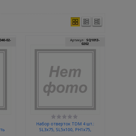
040-02-
Артикул :
SQ1013-
0202
m
Набор отверток TDM 4 шт.:
сть
SL3x75, SL5х100, PH1х75,
PH2х100 (пласт. чемодан), CR-V