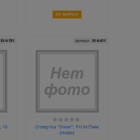
"Алмаз"
ПО ЗАПРОСУ
Связаться
:
33-0-731
Артикул :
33-6-811
, 10
Отвертка "Driver", PH 0х75мм
(Hobbi)