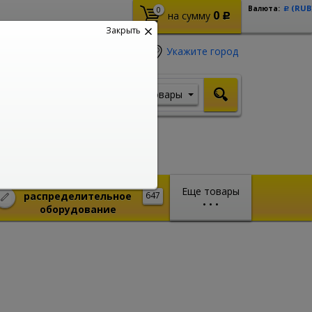
(RUB
Валюта:
0
Р
0
на сумму
Р
Закрыть
Укажите город
Товары
Я ищу, например,
Шуруповерт
Монтажное и
Еще товары
распределительное
647
•
•
•
оборудование