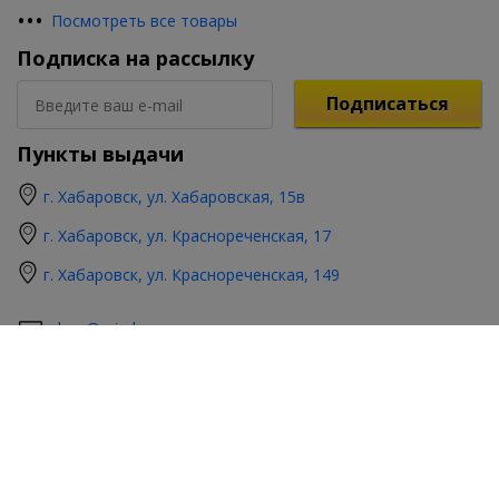
•
•
•
Посмотреть все товары
Подписка на рассылку
Подписаться
Пункты выдачи
г. Хабаровск, ул. Хабаровская, 15в
г. Хабаровск, ул. Краснореченская, 17
г. Хабаровск, ул. Краснореченская, 149
shop@mireks.ru
Цена на сайте носит информационный характер и не является
публичной офертой. Цены и фактическое количество товаров в
розничных магазинах могут отличаться от указанных на сайте.