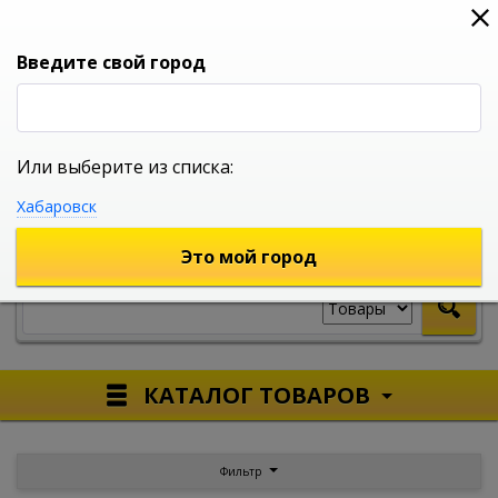
0
0
0
Вход
Введите свой город
Или выберите из списка:
УНИВЕРСАЛЬНЫЙ ИНТЕРНЕТ МАГАЗИН
Хабаровск
УКАЖИТЕ ГОРОД
Это мой город
КАТАЛОГ ТОВАРОВ
Фильтр