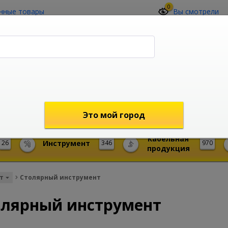
0
нные товары
Вы смотрели
О компании
Контакты
(4212) 73-60-42
Звоните с 09-00 до 19-00 (Хабаровск)
с 02-00 до 12-00 (МСК)
shop@mireks.ru
Это мой город
Кабельная
26
Инструмент
346
970
продукция
т
Столярный инструмент
олярный инструмент