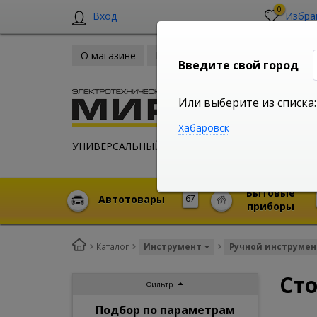
0
Вход
Избра
О магазине
Новости
Оплата и доставка
Введите свой город
Или выберите из списка:
Хабаровск
УНИВЕРСАЛЬНЫЙ ИНТЕРНЕТ МАГАЗИН
Бытовые
Автотовары
67
приборы
Каталог
Инструмент
Ручной инструмен
Ст
Фильтр
Подбор по параметрам