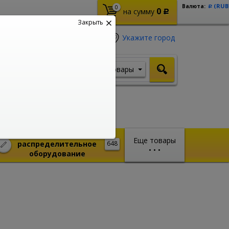
(RUB
Валюта:
0
Р
0
на сумму
Р
Закрыть
Укажите город
Товары
Я ищу, например,
Стабилизатор
Монтажное и
Еще товары
распределительное
648
•
•
•
оборудование