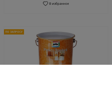
В избранное
ПО ЗАПРОСУ
Лак JOBI Parkettaqualack паркетн. матовый
акрило-уретановый 2,7л
В избранное