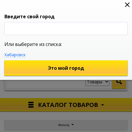
0
0
0
Вход
Введите свой город
Или выберите из списка:
УНИВЕРСАЛЬНЫЙ ИНТЕРНЕТ МАГАЗИН
Хабаровск
УКАЖИТЕ ГОРОД
Это мой город
КАТАЛОГ ТОВАРОВ
Фильтр