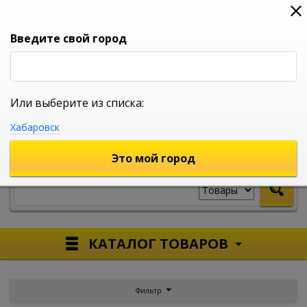
0
0
0
Вход
Введите свой город
Или выберите из списка:
УНИВЕРСАЛЬНЫЙ ИНТЕРНЕТ МАГАЗИН
Хабаровск
УКАЖИТЕ ГОРОД
Это мой город
КАТАЛОГ ТОВАРОВ
Фильтр