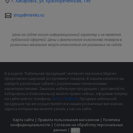
г. Хабаровск, ул. Краснореченская, 149
shop@mireks.ru
Цена на сайте носит информационный характер и не является
публичной офертой. Цены и фактическое количество товаров в
розничных магазинах могут отличаться от указанных на сайте.
В разделе "Кабельная продукция" интернет-магазина Мирэкс
представлен широкий ассортимент товаров. В нашем каталоге вы
найдете различные кабеля с различными техническими
характеристиками. Заказать кабельную продукцию с доставкой по
Хабаровску и Комсомольску можно прямо сейчас, оформив покупку
на сайте или по телефону
(4212) 73-60-42
. Продажа кабельной
продукции так же осуществляется в наших розничных магазинах,
адреса которых вы можете узнать у нас на сайте.
Карта сайта
|
Правила пользования магазином
|
Политика
конфиденциальности
|
Cогласие на обработку персональных
данных
|