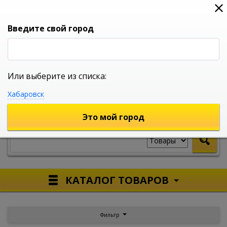
0
0
0
Вход
Введите свой город
Или выберите из списка:
УНИВЕРСАЛЬНЫЙ ИНТЕРНЕТ МАГАЗИН
Хабаровск
УКАЖИТЕ ГОРОД
Это мой город
КАТАЛОГ ТОВАРОВ
Фильтр