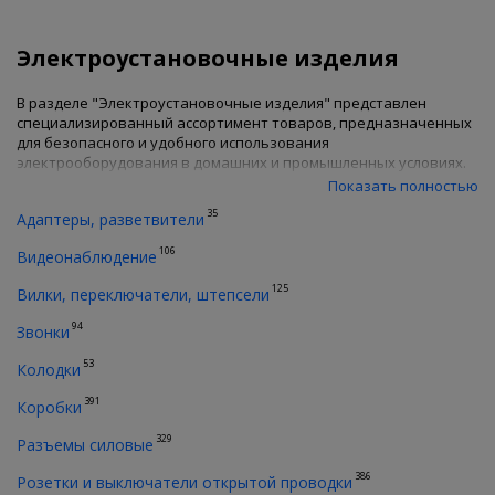
Электроустановочные изделия
В разделе "Электроустановочные изделия" представлен
специализированный ассортимент товаров, предназначенных
для безопасного и удобного использования
электрооборудования в домашних и промышленных условиях.
В каталоге вы найдете:
Показать полностью
35
Адаптеры, разветвители
широкий выбор розеток и выключателей для создания
функционального пространства;
106
Видеонаблюдение
удлинители различной длины, что позволяет выбрать
оптимальное решение для конкретных условий;
125
Вилки, переключатели, штепсели
сетевые фильтры для защиты электрооборудования от
перепадов напряжения;
94
Звонки
звонки для обеспечения безопасности и уведомления о
приходе гостей и многое другое!
53
Колодки
От адаптеров до распределительных коробок — здесь каждый
391
Коробки
найдет то, что необходимо для обеспечения эффективной и
надежной работы электрооборудования!
329
Разъемы силовые
386
Розетки и выключатели открытой проводки