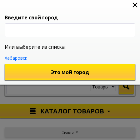
0
0
0
Вход
Введите свой город
Или выберите из списка:
УНИВЕРСАЛЬНЫЙ ИНТЕРНЕТ МАГАЗИН
Хабаровск
УКАЖИТЕ ГОРОД
Это мой город
КАТАЛОГ ТОВАРОВ
Фильтр