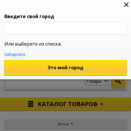
0
0
0
Вход
Введите свой город
Или выберите из списка:
УНИВЕРСАЛЬНЫЙ ИНТЕРНЕТ МАГАЗИН
Хабаровск
УКАЖИТЕ ГОРОД
Это мой город
КАТАЛОГ ТОВАРОВ
Фильтр