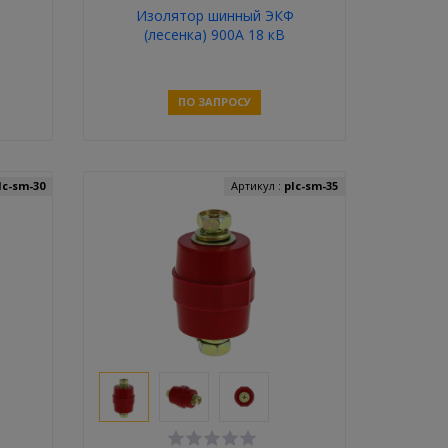
Ф
Изолятор шинный ЭКФ
(лесенка) 900A 18 кВ
ПО ЗАПРОСУ
Связаться
lc-sm-30
Артикул :
plc-sm-35