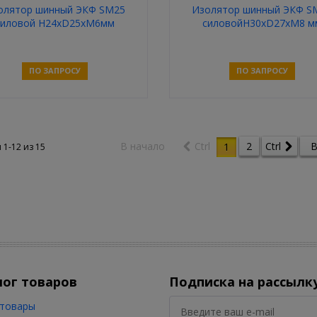
олятор шинный ЭКФ SM25
Изолятор шинный ЭКФ S
силовой Н24хD25хМ6мм
силовойH30хD27хM8 м
ПО ЗАПРОСУ
ПО ЗАПРОСУ
Связаться
Связаться
В начало
Ctrl
2
Ctrl
В
1
 1-12 из
15
лог товаров
Подписка на рассылк
товары