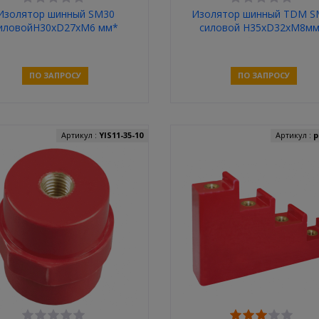
Изолятор шинный SM30
Изолятор шинный TDM S
иловойH30хD27хM6 мм*
силовой H35хD32хM8мм
болтом
ПО ЗАПРОСУ
ПО ЗАПРОСУ
Связаться
Связаться
Артикул :
YIS11-35-10
Артикул :
p