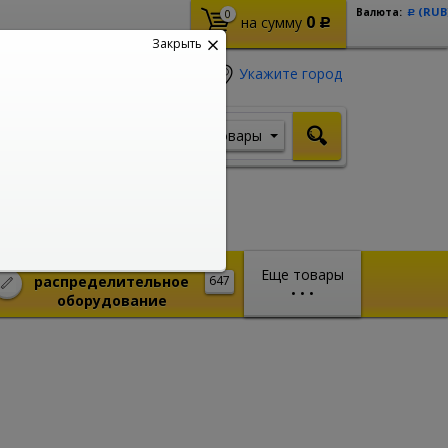
(RUB
Валюта:
0
Р
0
на сумму
Р
Закрыть
Укажите город
Товары
Я ищу, например,
Стабилизатор
Монтажное и
Еще товары
распределительное
647
•
•
•
оборудование