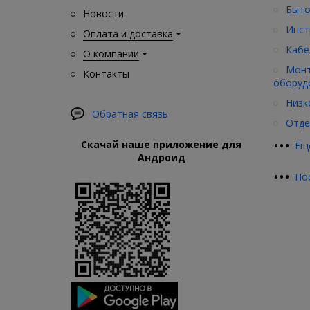
Быто
Новости
Инст
Оплата и доставка
Кабе
О компании
Монт
Контакты
оборуд
Низк
Обратная связь
Отде
•
•
•
Скачай наше приложение для
Ещ
Андроид
•
•
•
По