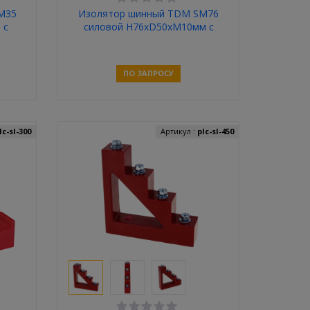
M35
Изолятор шинный TDM SM76
 с
силовой H76хD50хM10мм с
болтом
ПО ЗАПРОСУ
Связаться
lc-sl-300
Артикул :
plc-sl-450