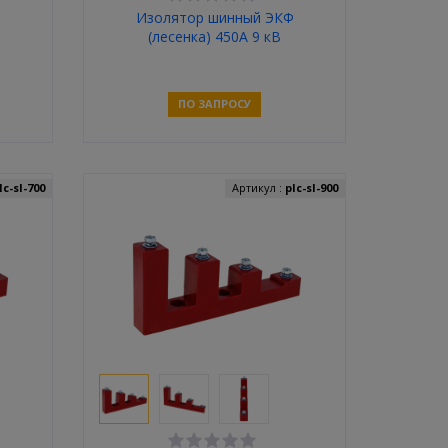
Ф
Изолятор шинный ЭКФ
(лесенка) 450A 9 кВ
ПО ЗАПРОСУ
Связаться
lc-sl-700
Артикул :
plc-sl-900