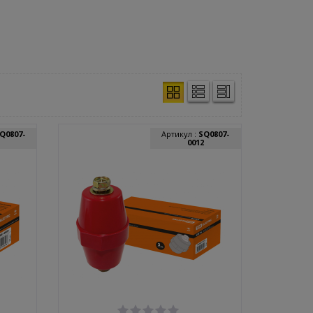
Q0807-
Артикул :
SQ0807-
0012