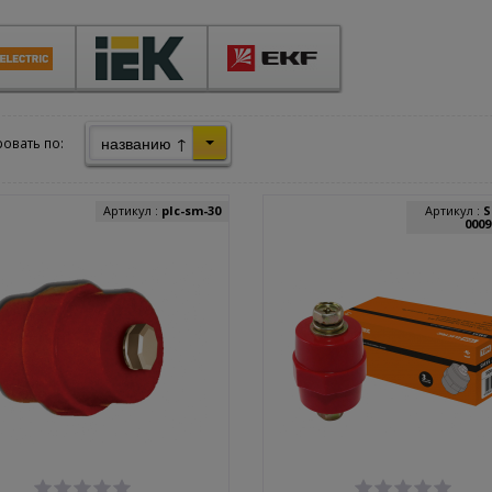
названию ↑
овать по:
Артикул :
plc-sm-30
Артикул :
S
0009