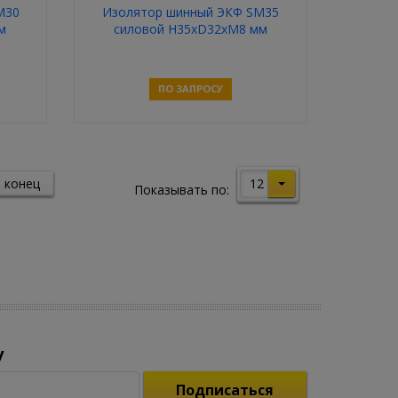
M30
Изолятор шинный ЭКФ SM35
м
силовой H35хD32хM8 мм
ПО ЗАПРОСУ
Связаться
12
 конец
Показывать по:
у
Подписаться