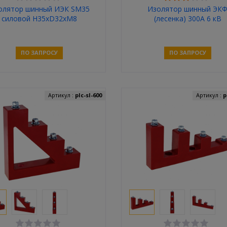
олятор шинный ИЭК SM35
Изолятор шинный ЭК
силовой H35xD32xM8
(лесенка) 300A 6 кВ
ПО ЗАПРОСУ
ПО ЗАПРОСУ
Связаться
Связаться
Артикул :
plc-sl-600
Артикул :
p