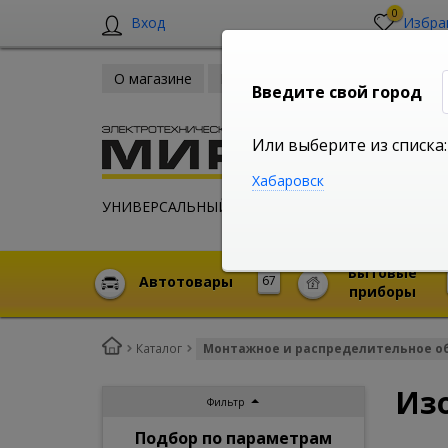
0
Вход
Избра
О магазине
Новости
Оплата и доставка
Введите свой город
Или выберите из списка:
Хабаровск
УНИВЕРСАЛЬНЫЙ ИНТЕРНЕТ МАГАЗИН
Бытовые
Автотовары
67
приборы
Каталог
Монтажное и распределительное о
Из
Фильтр
Подбор по параметрам