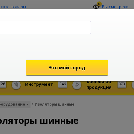
0
нные товары
Вы смотрели
О компании
Контакты
(4212) 73-60-42
Звоните с 09-00 до 19-00 (Хабаровск)
с 02-00 до 12-00 (МСК)
shop@mireks.ru
Это мой город
Кабельная
26
Инструмент
346
973
продукция
борудование
Изоляторы шинные
оляторы шинные