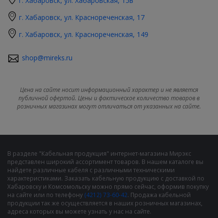
г. Хабаровск, ул. Хабаровская, 15в
г. Хабаровск, ул. Краснореченская, 17
г. Хабаровск, ул. Краснореченская, 149
shop@mireks.ru
Цена на сайте носит информационный характер и не является
публичной офертой. Цены и фактическое количество товаров в
розничных магазинах могут отличаться от указанных на сайте.
В разделе "Кабельная продукция" интернет-магазина Мирэкс
представлен широкий ассортимент товаров. В нашем каталоге вы
найдете различные кабеля с различными техническими
характеристиками. Заказать кабельную продукцию с доставкой по
Хабаровску и Комсомольску можно прямо сейчас, оформив покупку
на сайте или по телефону
(4212) 73-60-42
. Продажа кабельной
продукции так же осуществляется в наших розничных магазинах,
адреса которых вы можете узнать у нас на сайте.