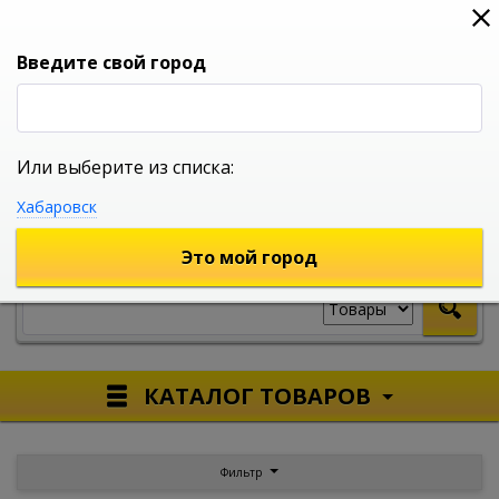
0
0
0
Вход
Введите свой город
Или выберите из списка:
УНИВЕРСАЛЬНЫЙ ИНТЕРНЕТ МАГАЗИН
Хабаровск
УКАЖИТЕ ГОРОД
Это мой город
КАТАЛОГ ТОВАРОВ
Фильтр