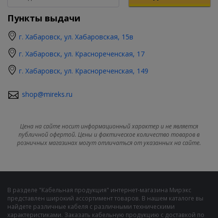
Пункты выдачи
г. Хабаровск, ул. Хабаровская, 15в
г. Хабаровск, ул. Краснореченская, 17
г. Хабаровск, ул. Краснореченская, 149
shop@mireks.ru
Цена на сайте носит информационный характер и не является
публичной офертой. Цены и фактическое количество товаров в
розничных магазинах могут отличаться от указанных на сайте.
В разделе "Кабельная продукция" интернет-магазина Мирэкс
представлен широкий ассортимент товаров. В нашем каталоге вы
найдете различные кабеля с различными техническими
характеристиками. Заказать кабельную продукцию с доставкой по