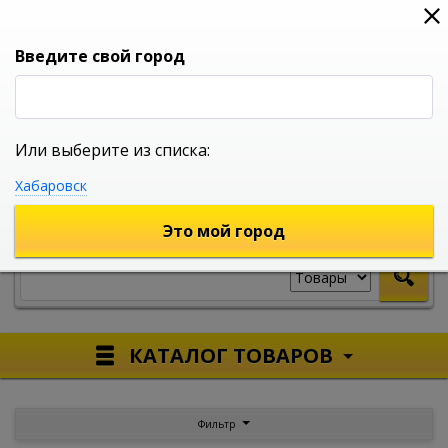
0
0
0
Вход
Введите свой город
Или выберите из списка:
УНИВЕРСАЛЬНЫЙ ИНТЕРНЕТ МАГАЗИН
Хабаровск
УКАЖИТЕ ГОРОД
Это мой город
КАТАЛОГ ТОВАРОВ
Фильтр