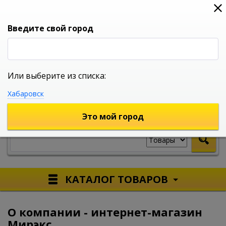
0
0
0
Вход
Введите свой город
Или выберите из списка:
УНИВЕРСАЛЬНЫЙ ИНТЕРНЕТ МАГАЗИН
Хабаровск
УКАЖИТЕ ГОРОД
Это мой город
КАТАЛОГ ТОВАРОВ
О компании - интернет-магазин
Мирэкс