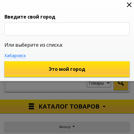
0
0
0
Вход
Введите свой город
Или выберите из списка:
УНИВЕРСАЛЬНЫЙ ИНТЕРНЕТ МАГАЗИН
Хабаровск
УКАЖИТЕ ГОРОД
Это мой город
КАТАЛОГ ТОВАРОВ
Фильтр