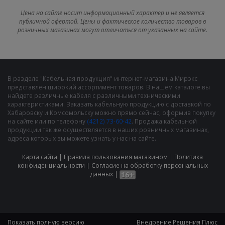
Цена на сайте носит информационный характер и не является
публичной офертой. Цены и фактическое количество товаров в
розничных магазинах могут отличаться от указанных на сайте.
В разделе "Кабельная продукция" интернет-магазина Мирэкс
представлен широкий ассортимент товаров. В нашем каталоге вы
найдете различные кабеля с различными техническими
характеристиками. Заказать кабельную продукцию с доставкой по
Хабаровску и Комсомольску можно прямо сейчас, оформив покупку
на сайте или по телефону
(4212) 73-60-42
. Продажа кабельной
продукции так же осуществляется в наших розничных магазинах,
адреса которых вы можете узнать у нас на сайте.
Карта сайта
|
Правила пользования магазином
|
Политика
конфиденциальности
|
Cогласие на обработку персональных
данных
|
Показать полную версию
Внедрение
Решения Плюс