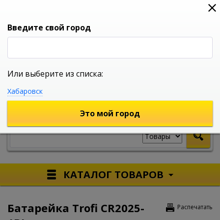
0
0
0
Вход
Введите свой город
Или выберите из списка:
УНИВЕРСАЛЬНЫЙ ИНТЕРНЕТ МАГАЗИН
Хабаровск
УКАЖИТЕ ГОРОД
Это мой город
КАТАЛОГ ТОВАРОВ
Батарейка Trofi CR2025-
Распечатать