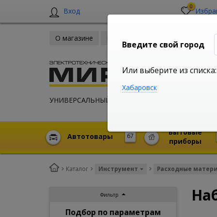
0
Вход
Избра
О магазине
Новости
Оплата и доставка
Введите свой город
Или выберите из списка:
Хабаровск
УНИВЕРСАЛЬНЫЙ ИНТЕРНЕТ МАГАЗИН
Бытовые
Автотовары
67
приборы
Каталог
Инструмент
Расходные матер
Наб
Фильтр
Подбор по параметрам