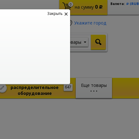
(RUB
Валюта:
0
Р
0
на сумму
Р
Закрыть
Укажите город
Товары
Я ищу, например,
Стабилизатор
Монтажное и
Еще товары
распределительное
647
•
•
•
оборудование