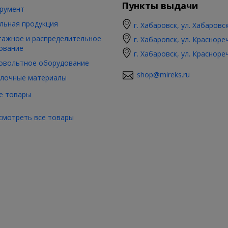
Пункты выдачи
румент
льная продукция
г. Хабаровск, ул. Хабаровс
ажное и распределительное
г. Хабаровск, ул. Красноре
ование
г. Хабаровск, ул. Красноре
овольтное оборудование
shop@mireks.ru
лочные материалы
е товары
смотреть все товары