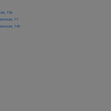
кая, 15в
ченская, 17
ченская, 149