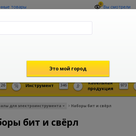
0
нные товары
Вы смотрели
О компании
Контакты
(4212) 73-60-42
Звоните с 09-00 до 19-00 (Хабаровск)
с 02-00 до 12-00 (МСК)
shop@mireks.ru
Это мой город
Кабельная
26
Инструмент
346
973
продукция
иалы для электроинструмента
Наборы бит и свёрл
оры бит и свёрл