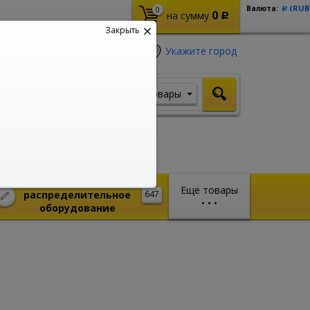
(RUB
Валюта:
0
Р
0
на сумму
Р
Закрыть
Укажите город
Товары
Я ищу, например,
Стабилизатор
Монтажное и
Еще товары
распределительное
647
•
•
•
оборудование