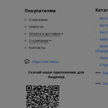
Ката
Покупателям
Авто
О магазине
Быто
Новости
Инст
Оплата и доставка
Кабе
О компании
Монт
Контакты
оборуд
Низк
Обратная связь
Отде
•
•
•
Скачай наше приложение для
Ещ
Андроид
•
•
•
По