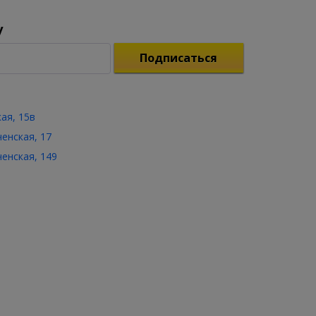
у
Подписаться
кая, 15в
ченская, 17
ченская, 149