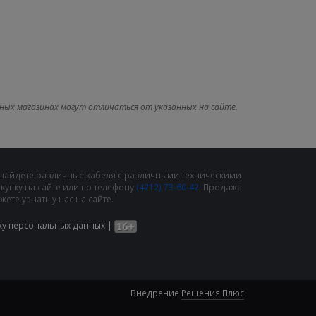
ных магазинах могут отличаться от указанных на сайте.
 найдете различные кабеля с различными техническими
упку на сайте или по телефону
(4212) 73-60-42
. Продажа
те узнать у нас на сайте.
ку персональных данных
|
Внедрение
Решения Плюс