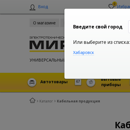
0
Вход
Избра
О магазине
Новости
Оплата и доставка
Введите свой город
Или выберите из списка:
Хабаровск
УНИВЕРСАЛЬНЫЙ ИНТЕРНЕТ МАГАЗИН
Бытовые
Автотовары
67
приборы
Каталог
Кабельная продукция
Ка