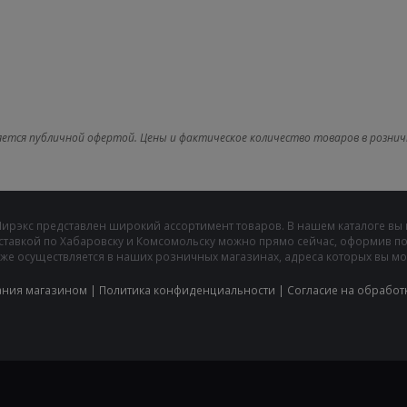
яется публичной офертой. Цены и фактическое количество товаров в рознич
Мирэкс представлен широкий ассортимент товаров. В нашем каталоге вы
ставкой по Хабаровску и Комсомольску можно прямо сейчас, оформив пок
же осуществляется в наших розничных магазинах, адреса которых вы може
ания магазином
|
Политика конфиденциальности
|
Cогласие на обработ