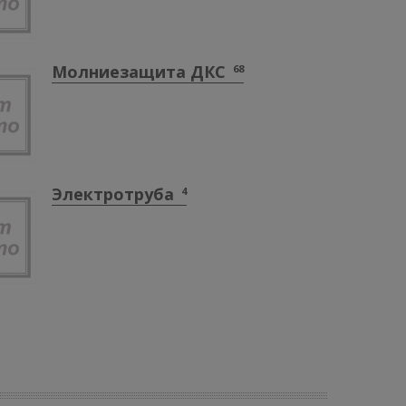
Молниезащита ДКС
68
Электротруба
4