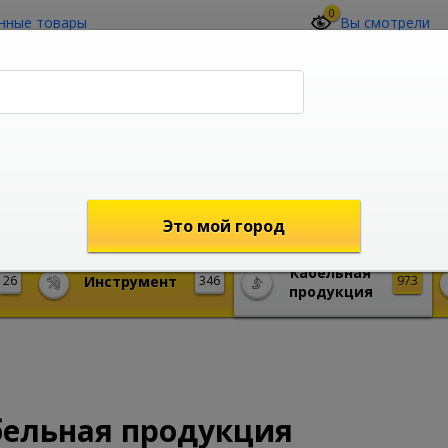
0
нные товары
Вы смотрели
О компании
Контакты
(4212) 73-60-42
Звоните с 09-00 до 19-00 (Хабаровск)
с 02-00 до 12-00 (МСК)
shop@mireks.ru
Это мой город
Кабельная
26
Инструмент
346
973
продукция
бельная продукция