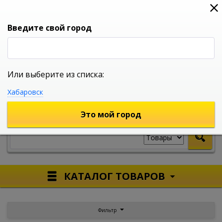
0
0
0
Вход
Введите свой город
Или выберите из списка:
УНИВЕРСАЛЬНЫЙ ИНТЕРНЕТ МАГАЗИН
Хабаровск
УКАЖИТЕ ГОРОД
Это мой город
КАТАЛОГ ТОВАРОВ
Фильтр