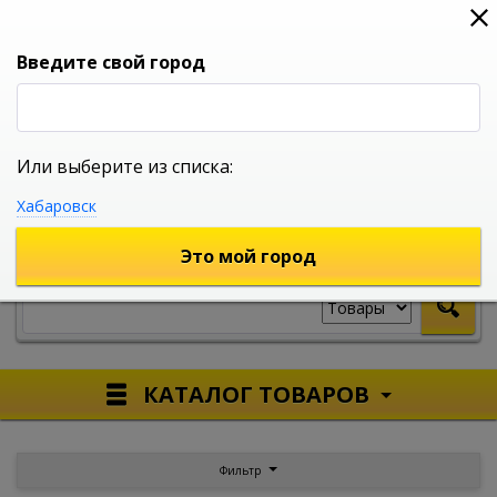
0
0
0
Вход
Введите свой город
Или выберите из списка:
УНИВЕРСАЛЬНЫЙ ИНТЕРНЕТ МАГАЗИН
Хабаровск
УКАЖИТЕ ГОРОД
Это мой город
КАТАЛОГ ТОВАРОВ
Фильтр