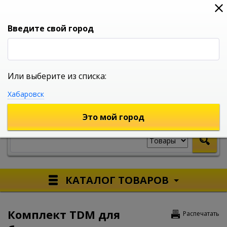
0
0
0
Вход
Введите свой город
Или выберите из списка:
УНИВЕРСАЛЬНЫЙ ИНТЕРНЕТ МАГАЗИН
Хабаровск
УКАЖИТЕ ГОРОД
Это мой город
КАТАЛОГ ТОВАРОВ
Комплект TDM для
Распечатать