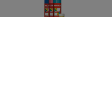
Колер Parade №209 алый 0,25л
В избранное
+
Показать еще 12
Показано 12 товаров из 107