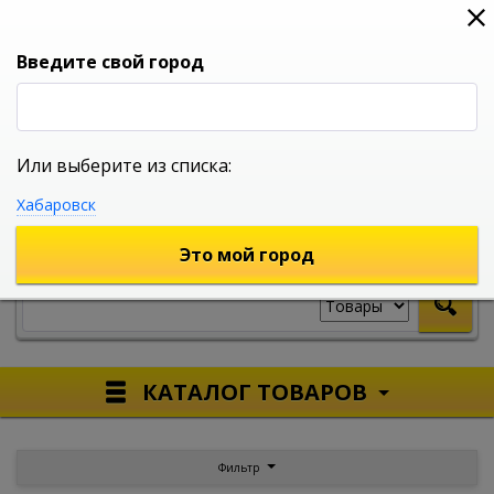
0
0
0
Вход
Введите свой город
Или выберите из списка:
УНИВЕРСАЛЬНЫЙ ИНТЕРНЕТ МАГАЗИН
Хабаровск
УКАЖИТЕ ГОРОД
Это мой город
КАТАЛОГ ТОВАРОВ
Фильтр