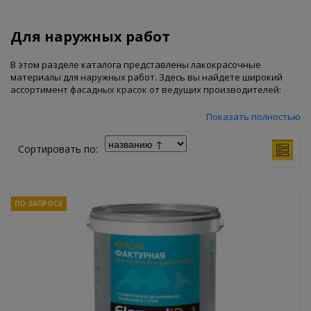
Для наружных работ
В этом разделе каталога представлены лакокрасочные
материалы для наружных работ. Здесь вы найдете широкий
ассортимент фасадных красок от ведущих производителей:
Фактурные
– позволяют создать рельефную текстуру на
Показать полностью
любой поверхности. Идеально подходят для отделки как
новых, так и старых фасадов, поскольку скрывают мелкие
Сортировать по:
дефекты и придают зданию более современный вид.
Моющиеся
– для легкого очищения окрашенной
поверхности.
Латексные
– отличаются высокой устойчивостью к
влаге, что делает их отличным выбором для
ПО ЗАПРОСУ
использования в суровых климатических условиях. Их
эластичность позволяет избежать трещин и отслаивания
даже при значительных температурных колебаниях.
Масляные
– обладают хорошей укрывистостью,
отличной водостойкостью и устойчивостью к
механическим повреждениям, что гарантирует долгий
срок службы покрытия.
Суперстойкие краски
– подойдут для экстремальных