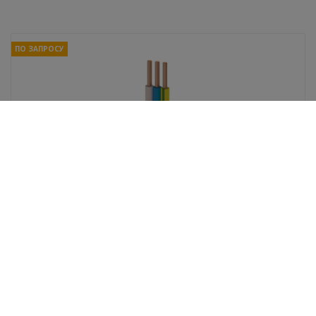
ПО ЗАПРОСУ
Кабель ВВГ -Пнг(А)- LSLTx 3*6 (N,PE)-0.66 ГОСТ
В избранное