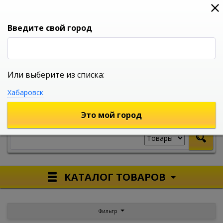
0
0
0
Вход
Введите свой город
Или выберите из списка:
УНИВЕРСАЛЬНЫЙ ИНТЕРНЕТ МАГАЗИН
Хабаровск
УКАЖИТЕ ГОРОД
Это мой город
КАТАЛОГ ТОВАРОВ
Фильтр