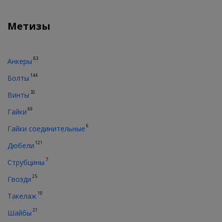
Метизы
83
Анкеры
144
Болты
32
Винты
69
Гайки
6
Гайки соединительные
121
Дюбели
7
Струбцины
25
Гвозди
10
Такелаж
21
Шайбы