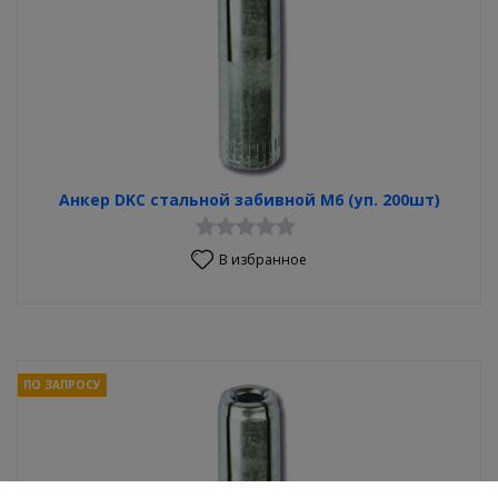
Анкер DKC стальной забивной М6 (уп. 200шт)
В избранное
ПО ЗАПРОСУ