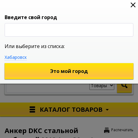
0
0
0
Вход
Введите свой город
Или выберите из списка:
УНИВЕРСАЛЬНЫЙ ИНТЕРНЕТ МАГАЗИН
Хабаровск
УКАЖИТЕ ГОРОД
Это мой город
КАТАЛОГ ТОВАРОВ
Анкер DKC стальной
Распечатать