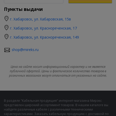
Пункты выдачи
г. Хабаровск, ул. Хабаровская, 15в
г. Хабаровск, ул. Краснореченская, 17
г. Хабаровск, ул. Краснореченская, 149
shop@mireks.ru
Цена на сайте носит информационный характер и не является
публичной офертой. Цены и фактическое количество товаров в
розничных магазинах могут отличаться от указанных на сайте.
В разделе "Кабельная продукция" интернет-магазина Мирэкс
представлен широкий ассортимент товаров. В нашем каталоге вы
найдете различные кабеля с различными техническими
характеристиками. Заказать кабельную продукцию с доставкой по