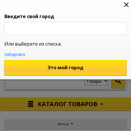
0
0
0
Вход
Введите свой город
Или выберите из списка:
УНИВЕРСАЛЬНЫЙ ИНТЕРНЕТ МАГАЗИН
Хабаровск
УКАЖИТЕ ГОРОД
Это мой город
КАТАЛОГ ТОВАРОВ
Фильтр