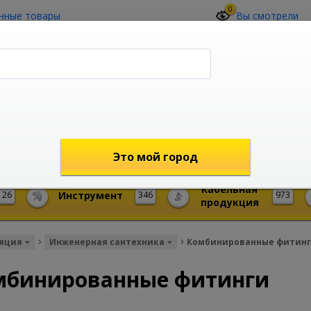
0
нные товары
Вы смотрели
О компании
Контакты
(4212) 73-60-42
Звоните с 09-00 до 19-00 (Хабаровск)
с 02-00 до 12-00 (МСК)
shop@mireks.ru
Это мой город
Кабельная
26
Инструмент
346
973
продукция
ляция
Инженерная сантехника
Комбинированные фитин
мбинированные фитинги