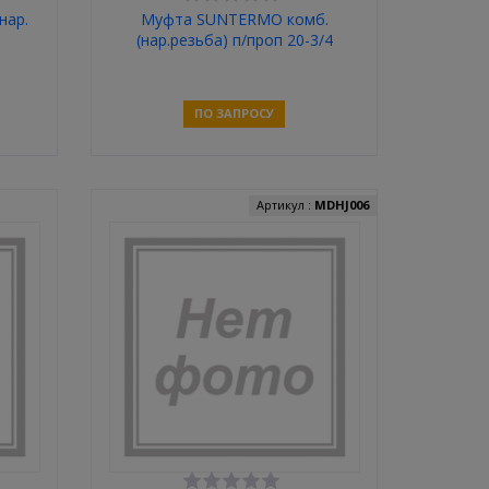
нар.
Муфта SUNTERMO комб.
(нар.резьба) п/проп 20-3/4
(20шт/уп)
ПО ЗАПРОСУ
Связаться
Артикул :
MDHJ006