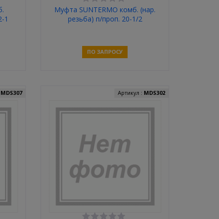
.
Муфта SUNTERMO комб. (нар.
2-1
резьба) п/проп. 20-1/2
ПО ЗАПРОСУ
Связаться
:
MDS307
Артикул :
MDS302