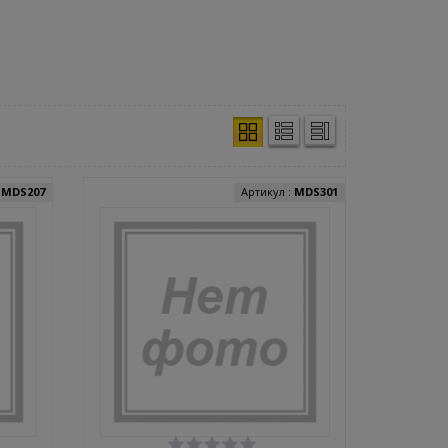
:
MDS207
Артикул :
MDS301