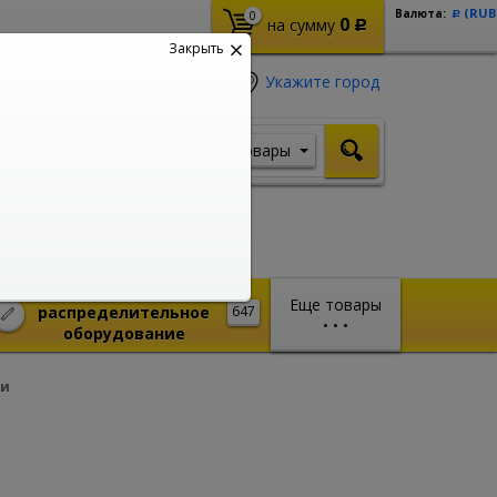
(RUB
Валюта:
0
Р
0
на сумму
Р
Закрыть
Укажите город
Товары
Я ищу, например,
Шуруповерт
Монтажное и
Еще товары
распределительное
647
•
•
•
оборудование
ги