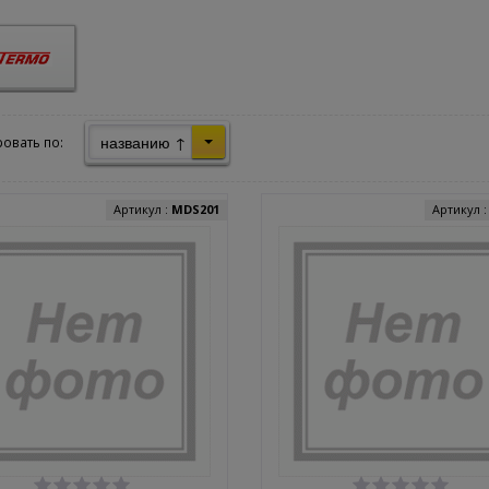
названию ↑
овать по:
Артикул :
MDS201
Артикул 