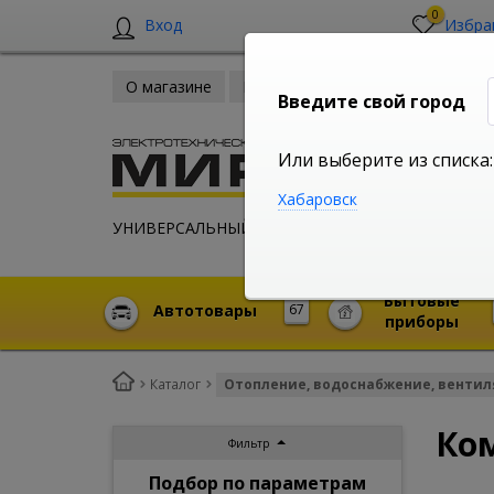
0
Вход
Избра
О магазине
Новости
Оплата и доставка
Введите свой город
Или выберите из списка:
Хабаровск
УНИВЕРСАЛЬНЫЙ ИНТЕРНЕТ МАГАЗИН
Бытовые
Автотовары
67
приборы
Каталог
Отопление, водоснабжение, венти
Ко
Фильтр
Подбор по параметрам