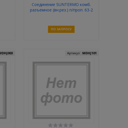
Соединение SUNTERMO комб.
разъемное (вн.рез.) п/проп. 63-2
(24шт/уп)
ПО ЗАПРОСУ
Связаться
MDHJ003
Артикул :
MDHJ101