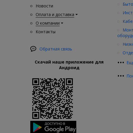
Быто
Новости
Инст
Оплата и доставка
Кабе
О компании
Монт
Контакты
оборуд
Низк
Обратная связь
Отде
•
•
•
Скачай наше приложение для
Ещ
Андроид
•
•
•
По