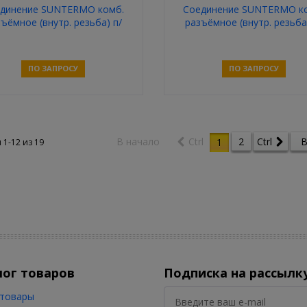
динение SUNTERMO комб.
Соединение SUNTERMO к
ъёмное (внутр. резьба) п/
разъёмное (внутр. резьба
проп. 20-1/2
проп. 32-1
ПО ЗАПРОСУ
ПО ЗАПРОСУ
Связаться
Связаться
В начало
Ctrl
2
Ctrl
В
1
 1-12 из
19
лог товаров
Подписка на рассылк
товары