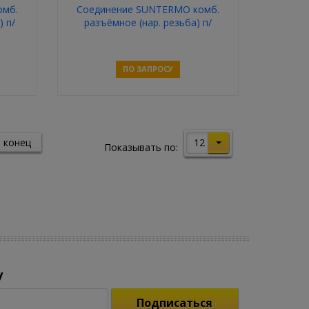
омб.
Соединение SUNTERMO комб.
) п/
разъёмное (нар. резьба) п/
проп. 20-1/2
ПО ЗАПРОСУ
Связаться
12
 конец
Показывать по:
у
Подписаться