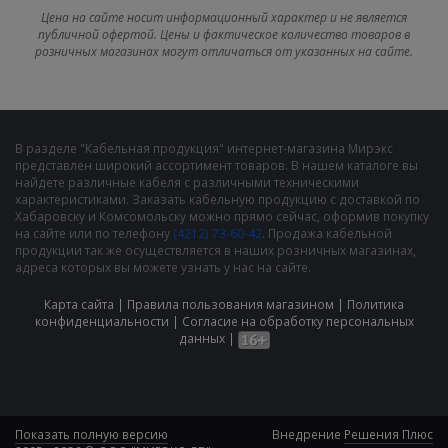
Цена на сайте носит информационный характер и не является
публичной офертой. Цены и фактическое количество товаров в
розничных магазинах могут отличаться от указанных на сайте.
В разделе "Кабельная продукция" интернет-магазина Мирэкс
представлен широкий ассортимент товаров. В нашем каталоге вы
найдете различные кабеля с различными техническими
характеристиками. Заказать кабельную продукцию с доставкой по
Хабаровску и Комсомольску можно прямо сейчас, оформив покупку
на сайте или по телефону
(4212) 73-60-42
. Продажа кабельной
продукции так же осуществляется в наших розничных магазинах,
адреса которых вы можете узнать у нас на сайте.
Карта сайта
|
Правила пользования магазином
|
Политика
конфиденциальности
|
Cогласие на обработку персональных
данных
|
Показать полную версию
Внедрение
Решения Плюс