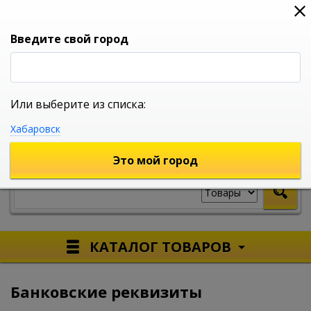
0
0
0
Вход
Введите свой город
Или выберите из списка:
УНИВЕРСАЛЬНЫЙ ИНТЕРНЕТ МАГАЗИН
Хабаровск
УКАЖИТЕ ГОРОД
Это мой город
КАТАЛОГ ТОВАРОВ
Банковские реквизиты