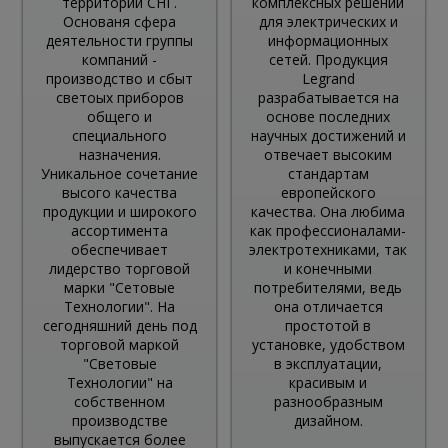
территории СНГ.
комплексных решений
Основаня сфера
для электрических и
деятельности группы
информационных
компаний -
сетей. Продукция
производство и сбыт
Legrand
светоых приборов
разрабатывается на
общего и
основе последних
специального
научных достижений и
назначения.
отвечает высоким
Уникальное сочетание
стандартам
высого качества
европейского
продукции и широкого
качества. Она любима
ассортимента
как профессионалами-
обеспечивает
электротехниками, так
лидерство торговой
и конечными
марки "Сетовые
потребителями, ведь
Технологии". На
она отличается
сегодняшний день под
простотой в
торговой маркой
установке, удобством
"Световые
в эксплуатации,
Технологии" на
красивым и
собственном
разнообразным
производстве
дизайном.
выпускается более