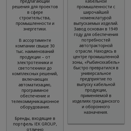
предлагающий
кабельной
решения для проектов
промышленности с
в сфере
широчайшей
строительства,
номенклатурой
промышленности и
выпускаемых изделий.
энергетики.
Завод основан в 1949
году для обеспечения
потребностей
В ассортименте
автотракторной
компании свыше 30
отрасли. Находясь в
тыс. наименований
центре промышленной
продукции – от
зоны, «Рыбинсккабель»
электротехники и
быстро превратился в
светотехники до
универсальное
комплексных решений,
предприятие по
включающих
выпуску кабельной
автоматизацию,
продукции,
программное
применяемой в
обеспечение и
изделиях гражданского
телекоммуникационное
и оборонного
оборудование.
назначения.
Бренды, входящие в
портфель IEK GROUP,
отлично