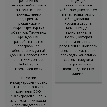
решений по
ведущих
электроснабжению и
производителей
автоматизации
кабеленесущих систем
промышленных
и электрощитового
предприятий,
оборудования в
гражданских и
России и Европе.
инфраструктурных
Компания ДКС,
объектов. Также под
единственная в
брендом EKF
России, которая
разрабатывается
поставляет на
программное
российский рынок весь
обеспечение: умный
спектр продукции для
дом EKF Connect Home
прокладки кабельных
и IIoT EKF Connect
систем снаружи и
Industry для
внутри жилых и
промышленности.
производственных
зданий.
В России
международный бренд
EKF представляет
компания OOO
"Электрорешения". В
актив компании входят
2 производственные