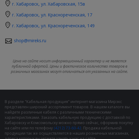
г. Хабаровск, ул. Хабаровская, 15в
г. Хабаровск, ул. Краснореченская, 17
г. Хабаровск, ул. Краснореченская, 149
shop@mireks.ru
Цена на сайте носит информационный характер и не является
публичной офертой. Цены и фактическое количество товаров в
розничных магазинах могут отличаться от указанных на сайте.
В разделе "Кабельная продукция" интернет-магазина Мирэкс
представлен широкий ассортимент товаров. В нашем каталоге вы
найдете различные кабеля с различными техническими
характеристиками. Заказать кабельную продукцию с доставкой по
Хабаровску и Комсомольску можно прямо сейчас, оформив покупку
на сайте или по телефону
(4212) 73-60-42
. Продажа кабельной
продукции так же осуществляется в наших розничных магазинах,
адреса которых вы можете узнать у нас на сайте.