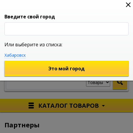
0
0
0
Вход
Введите свой город
Или выберите из списка:
УНИВЕРСАЛЬНЫЙ ИНТЕРНЕТ МАГАЗИН
Хабаровск
УКАЖИТЕ ГОРОД
Это мой город
КАТАЛОГ ТОВАРОВ
Партнеры