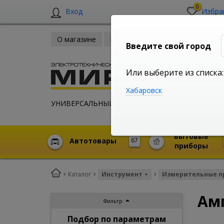
0
Вход
Избра
О магазине
Новости
Оплата и доставка
Введите свой город
Или выберите из списка:
Хабаровск
УНИВЕРСАЛЬНЫЙ ИНТЕРНЕТ МАГАЗИН
Бытовые
Автотовары
67
приборы
Каталог
Инструмент
Измерительные п
Ам
Фильтр
Подбор по параметрам