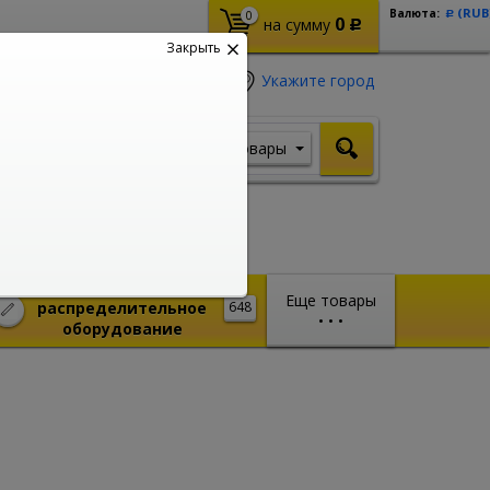
(RUB
Валюта:
0
Р
0
на сумму
Р
Закрыть
Укажите город
Товары
Я ищу, например,
Шуруповерт
Монтажное и
Еще товары
распределительное
648
•
•
•
оборудование