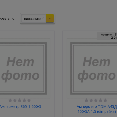
названию ↑
овать по:
Артикул :
S
0301
Амперметр 365-1-600/5
Амперметр TDM А45Д
100/5А-1,5 (din-рейка)