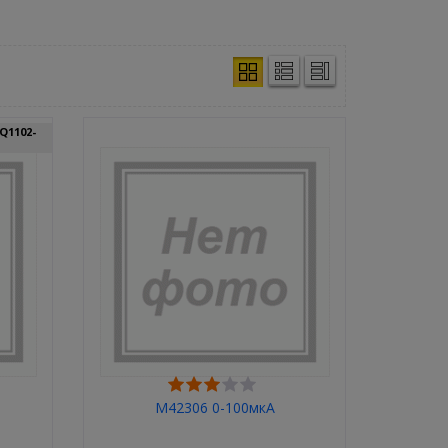
Q1102-
М42306 0-100мкА