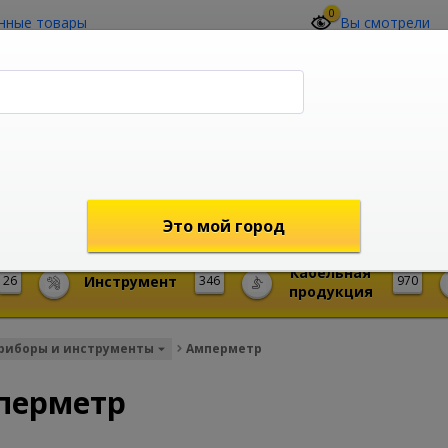
0
нные товары
Вы смотрели
О компании
Контакты
(4212) 73-60-42
Звоните с 09-00 до 19-00 (Хабаровск)
с 02-00 до 12-00 (МСК)
shop@mireks.ru
Это мой город
Кабельная
26
Инструмент
346
970
продукция
риборы и инструменты
Амперметр
перметр