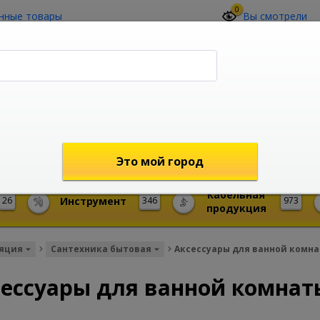
0
нные товары
Вы смотрели
О компании
Контакты
(4212) 73-60-42
Звоните с 09-00 до 19-00 (Хабаровск)
с 02-00 до 12-00 (МСК)
shop@mireks.ru
Это мой город
Кабельная
26
Инструмент
346
973
продукция
ляция
Сантехника бытовая
Аксессуары для ванной комн
ессуары для ванной комнат