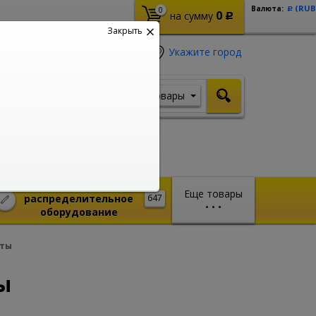
(RUB
Валюта:
0
Р
0
на сумму
Р
Закрыть
Укажите город
Товары
Я ищу, например,
Стабилизатор
Монтажное и
Еще товары
распределительное
647
•
•
•
оборудование
аты
ы