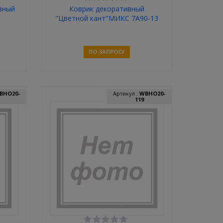
зный
Коврик декоративный
"Цветной кант"МИКС 7А90-13
ПО ЗАПРОСУ
Связаться
BHO20-
Артикул :
WBHO20-
119