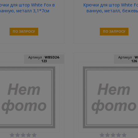
чки для штор White Fox в
Крючки для штор White Fo
ванную, металл 3,1*7см
ванную, металл, бежев
шарики 4*8см
ПО ЗАПРОСУ
ПО ЗАПРОСУ
Связаться
Связаться
Артикул :
WBSD24-
Артикул :
W
123
126