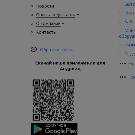
Быто
Новости
Инст
Оплата и доставка
Кабе
О компании
Монт
Контакты
оборуд
Низк
Обратная связь
Отде
•
•
•
Скачай наше приложение для
Ещ
Андроид
•
•
•
По