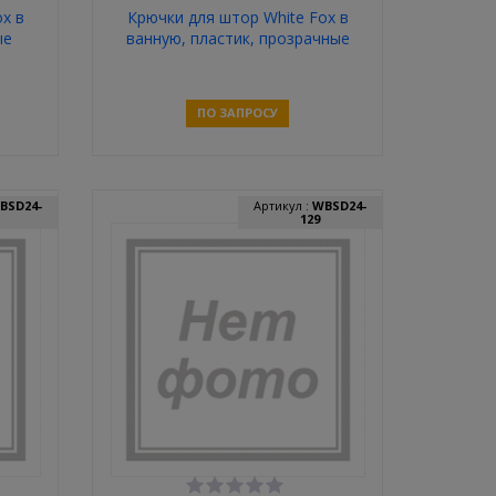
x в
Крючки для штор White Fox в
ые
ванную, пластик, прозрачные
4,8*6*1,4с
ПО ЗАПРОСУ
Связаться
BSD24-
Артикул :
WBSD24-
129