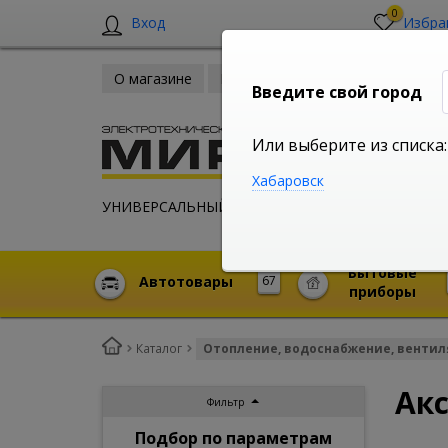
0
Вход
Избра
О магазине
Новости
Оплата и доставка
Введите свой город
Или выберите из списка:
Хабаровск
УНИВЕРСАЛЬНЫЙ ИНТЕРНЕТ МАГАЗИН
Бытовые
Автотовары
67
приборы
Каталог
Отопление, водоснабжение, венти
Акс
Фильтр
Подбор по параметрам