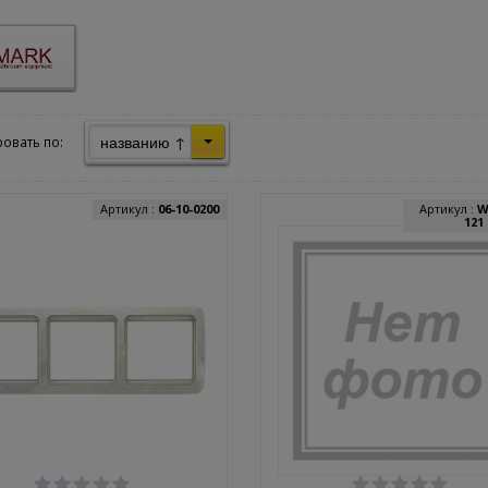
названию ↑
овать по:
Артикул :
06-10-0200
Артикул :
W
121