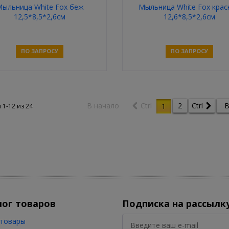
ыльница White Fox беж
Мыльница White Fox крас
12,5*8,5*2,6см
12,6*8,5*2,6см
ПО ЗАПРОСУ
ПО ЗАПРОСУ
Связаться
Связаться
В начало
Ctrl
2
Ctrl
В
1
 1-12 из
24
лог товаров
Подписка на рассылк
товары