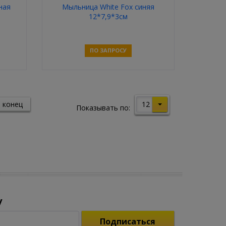
ная
Мыльница White Fox синяя
12*7,9*3см
ПО ЗАПРОСУ
Связаться
12
 конец
Показывать по:
у
Подписаться