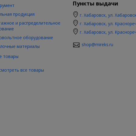
Пункты выдачи
румент
льная продукция
г. Хабаровск, ул. Хабаровс
ажное и распределительное
г. Хабаровск, ул. Красноре
ование
г. Хабаровск, ул. Красноре
овольтное оборудование
shop@mireks.ru
лочные материалы
е товары
смотреть все товары