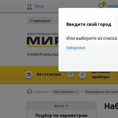
0
Вход
Избра
О магазине
Новости
Оплата и доставка
Введите свой город
Или выберите из списка:
Хабаровск
УНИВЕРСАЛЬНЫЙ ИНТЕРНЕТ МАГАЗИН
Бытовые
Автотовары
67
приборы
Каталог
Инструмент
Расходные матер
На
Фильтр
Подбор по параметрам