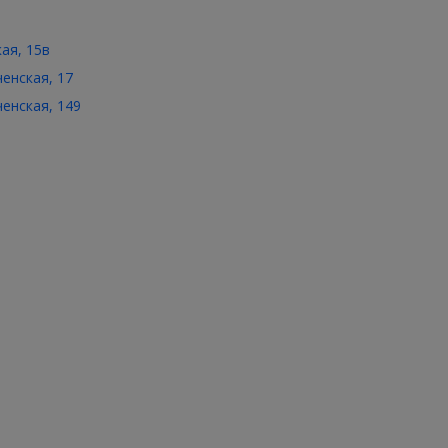
кая, 15в
ченская, 17
ченская, 149