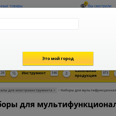
0
нные товары
Вы смотрели
О компании
Контакты
(4212) 73-60-42
Звоните с 09-00 до 19-00 (Хабаровск)
с 02-00 до 12-00 (МСК)
shop@mireks.ru
Это мой город
Кабельная
26
Инструмент
346
973
продукция
иалы для электроинструмента
Наборы для мультифункционал
боры для мультифункционал