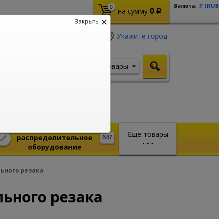
(RUB
Валюта:
0
Р
0
на сумму
Р
Закрыть
Укажите город
Товары
Я ищу, например,
Кабель ВВГ
Монтажное и
Еще товары
распределительное
647
•
•
•
оборудование
ьного резака
ьного резака