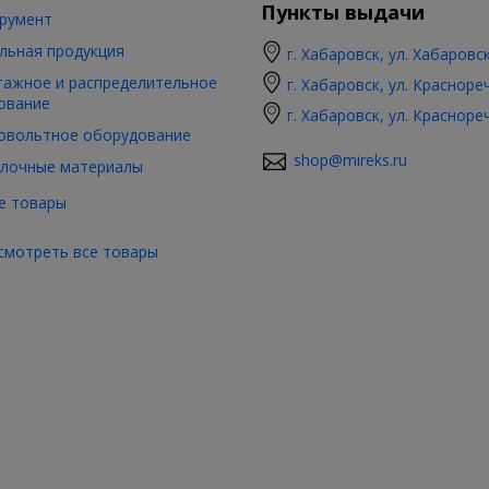
Пункты выдачи
румент
льная продукция
г. Хабаровск, ул. Хабаровс
ажное и распределительное
г. Хабаровск, ул. Красноре
ование
г. Хабаровск, ул. Красноре
овольтное оборудование
shop@mireks.ru
лочные материалы
е товары
смотреть все товары