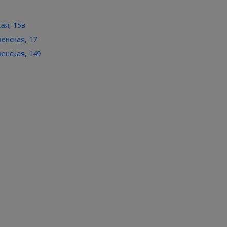
кая, 15в
ченская, 17
ченская, 149