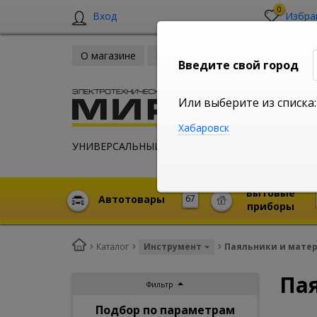
0
Вход
Избра
О магазине
Новости
Оплата и доставка
Введите свой город
Или выберите из списка:
Хабаровск
УНИВЕРСАЛЬНЫЙ ИНТЕРНЕТ МАГАЗИН
Бытовые
Автотовары
67
приборы
Каталог
Инструмент
Паяльники и мате
Па
Фильтр
Подбор по параметрам