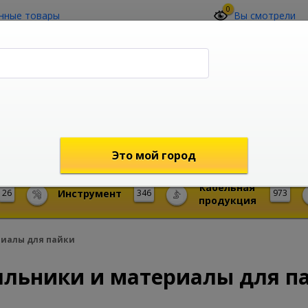
0
нные товары
Вы смотрели
О компании
Контакты
(4212) 73-60-42
Звоните с 09-00 до 19-00 (Хабаровск)
с 02-00 до 12-00 (МСК)
shop@mireks.ru
Это мой город
Кабельная
26
Инструмент
346
973
продукция
риалы для пайки
яльники и материалы для п