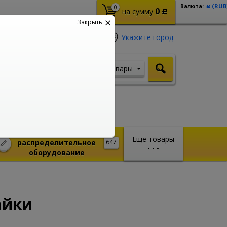
(RUB
Валюта:
0
Р
0
на сумму
Р
Закрыть
Укажите город
Товары
Я ищу, например,
Стабилизатор
Монтажное и
Еще товары
распределительное
647
•
•
•
оборудование
айки