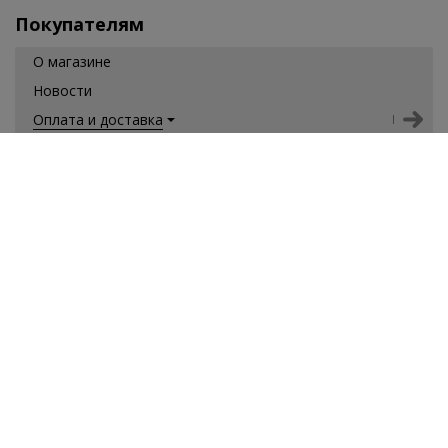
Покупателям
О магазине
Новости
Оплата и доставка
О компании
Контакты
Обратная связь
Скачай наше приложение для Андроид