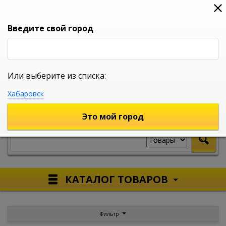
0
0
0
Вход
Введите свой город
Или выберите из списка:
УНИВЕРСАЛЬНЫЙ ИНТЕРНЕТ МАГАЗИН
Хабаровск
УКАЖИТЕ ГОРОД
Это мой город
КАТАЛОГ ТОВАРОВ
Фильтр