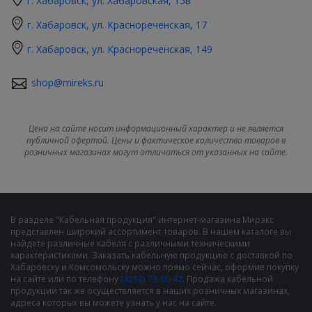
г. Хабаровск, ул. Хабаровская, 15в
г. Хабаровск, ул. Краснореченская, 17
г. Хабаровск, ул. Краснореченская, 149
shop@mireks.ru
Цена на сайте носит информационный характер и не является
публичной офертой. Цены и фактическое количество товаров в
розничных магазинах могут отличаться от указанных на сайте.
В разделе "Кабельная продукция" интернет-магазина Мирэкс
представлен широкий ассортимент товаров. В нашем каталоге вы
найдете различные кабеля с различными техническими
характеристиками. Заказать кабельную продукцию с доставкой по
Хабаровску и Комсомольску можно прямо сейчас, оформив покупку
на сайте или по телефону
(4212) 73-60-42
. Продажа кабельной
продукции так же осуществляется в наших розничных магазинах,
адреса которых вы можете узнать у нас на сайте.