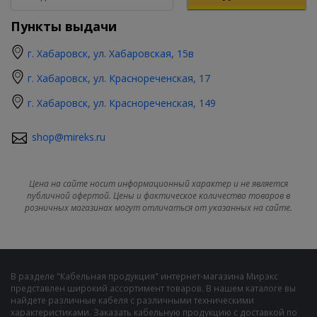
Пункты выдачи
г. Хабаровск, ул. Хабаровская, 15в
г. Хабаровск, ул. Краснореченская, 17
г. Хабаровск, ул. Краснореченская, 149
shop@mireks.ru
Цена на сайте носит информационный характер и не является
публичной офертой. Цены и фактическое количество товаров в
розничных магазинах могут отличаться от указанных на сайте.
В разделе "Кабельная продукция" интернет-магазина Мирэкс
представлен широкий ассортимент товаров. В нашем каталоге вы
найдете различные кабеля с различными техническими
характеристиками. Заказать кабельную продукцию с доставкой по