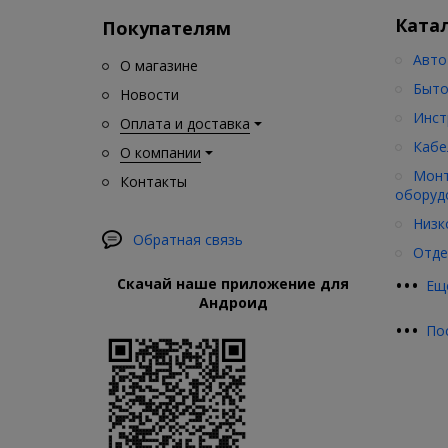
Ката
Покупателям
Авто
О магазине
Быто
Новости
Инст
Оплата и доставка
Кабе
О компании
Монт
Контакты
оборуд
Низк
Обратная связь
Отде
•
•
•
Скачай наше приложение для
Ещ
Андроид
•
•
•
По