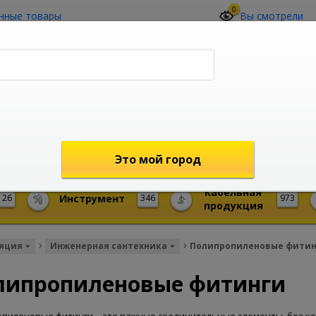
0
нные товары
Вы смотрели
О компании
Контакты
(4212) 73-60-42
Звоните с 09-00 до 19-00 (Хабаровск)
с 02-00 до 12-00 (МСК)
shop@mireks.ru
Это мой город
Кабельная
26
Инструмент
346
973
продукция
ляция
Инженерная сантехника
Полипропиленовые фитин
липропиленовые фитинги