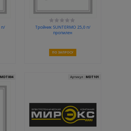
 п/
Тройник SUNTERMO 25,0 п/
пропилен
ПО ЗАПРОСУ
Связаться
:
MDT004
Артикул :
MDT101