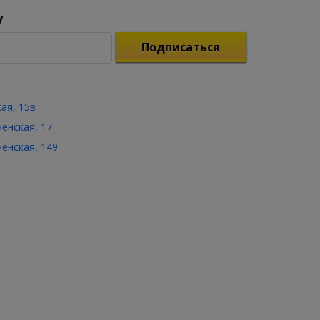
у
Подписаться
кая, 15в
ченская, 17
ченская, 149