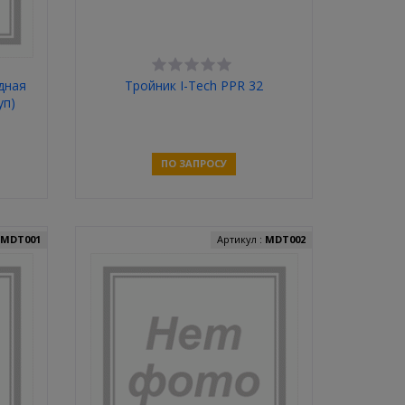
дная
Тройник I-Tech PPR 32
уп)
ПО ЗАПРОСУ
Связаться
:
MDT001
Артикул :
MDT002