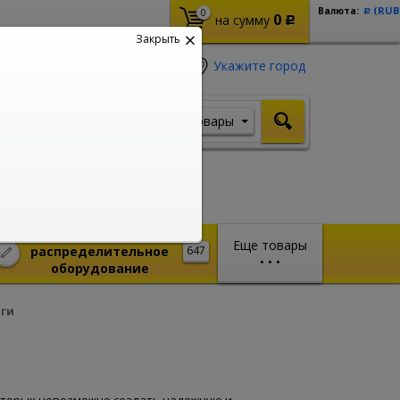
(RUB
Валюта:
0
Р
0
на сумму
Р
Закрыть
Укажите город
Товары
Я ищу, например,
Стабилизатор
Монтажное и
Еще товары
распределительное
647
•
•
•
оборудование
ги