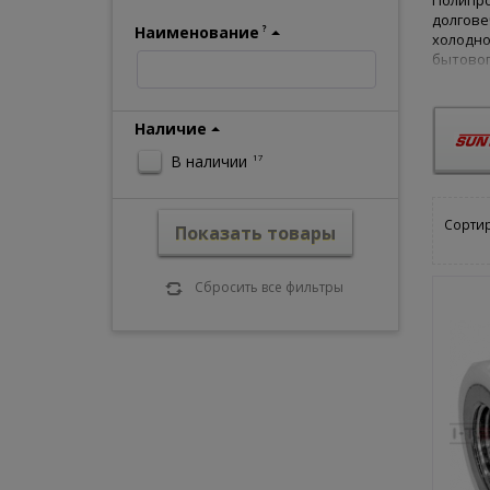
Полипро
долгове
Наименование
?
холодно
бытовог
В наше
Наличие
М
В наличии
17
У
п
Т
Сортир
Показать товары
Купить 
ваших и
удобног
Сбросить все фильтры