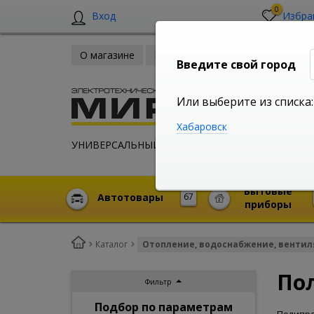
0
Вход
Избра
О магазине
Новости
Оплата и доставка
Введите свой город
Или выберите из списка:
Хабаровск
УНИВЕРСАЛЬНЫЙ ИНТЕРНЕТ МАГАЗИН
Бытовые
Автотовары
67
приборы
Каталог
Отопление, водоснабжение, венти
По
Фильтр
Подбор по параметрам