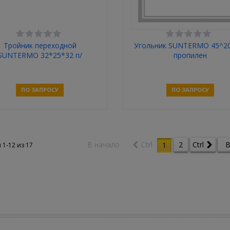
Тройник переходной
Угольник SUNTERMO 45^20
SUNTERMO 32*25*32 п/
пропилен
пропилен
ПО ЗАПРОСУ
ПО ЗАПРОСУ
Связаться
Связаться
В начало
Ctrl
2
Ctrl
В
1
 1-12 из
17