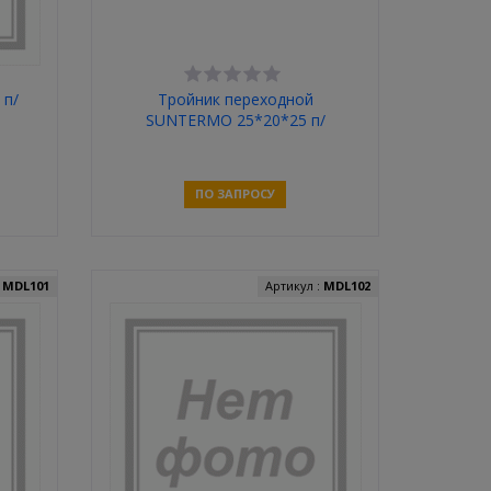
 п/
Тройник переходной
SUNTERMO 25*20*25 п/
пропилен
ПО ЗАПРОСУ
Связаться
:
MDL101
Артикул :
MDL102