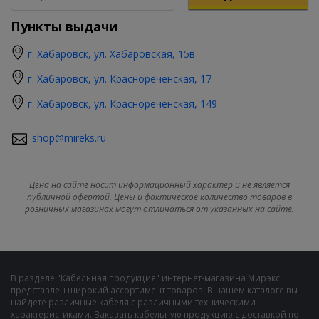
Пункты выдачи
г. Хабаровск, ул. Хабаровская, 15в
г. Хабаровск, ул. Краснореченская, 17
г. Хабаровск, ул. Краснореченская, 149
shop@mireks.ru
Цена на сайте носит информационный характер и не является
публичной офертой. Цены и фактическое количество товаров в
розничных магазинах могут отличаться от указанных на сайте.
В разделе "Кабельная продукция" интернет-магазина Мирэкс
представлен широкий ассортимент товаров. В нашем каталоге вы
найдете различные кабеля с различными техническими
характеристиками. Заказать кабельную продукцию с доставкой по