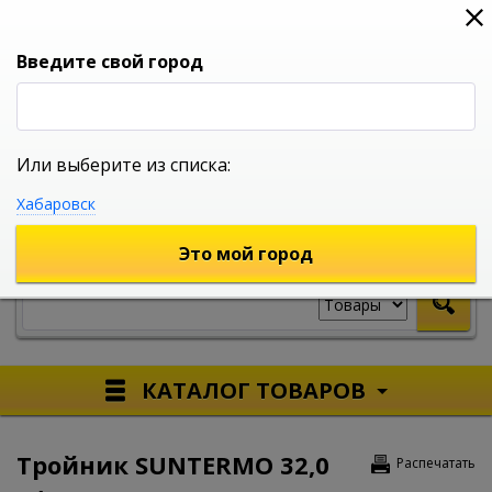
0
0
0
Вход
Введите свой город
Или выберите из списка:
УНИВЕРСАЛЬНЫЙ ИНТЕРНЕТ МАГАЗИН
Хабаровск
УКАЖИТЕ ГОРОД
Это мой город
КАТАЛОГ ТОВАРОВ
Тройник SUNTERMO 32,0
Распечатать