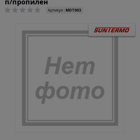
п/пропилен
Артикул :
MDT003