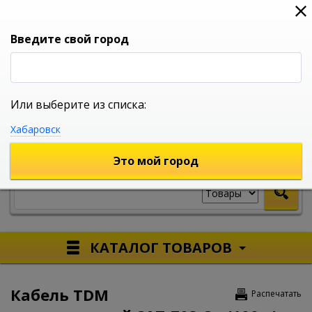
0
0
0
Вход
Введите свой город
Или выберите из списка:
УНИВЕРСАЛЬНЫЙ ИНТЕРНЕТ МАГАЗИН
Хабаровск
УКАЖИТЕ ГОРОД
Это мой город
КАТАЛОГ ТОВАРОВ
Кабель TDM
Распечатать