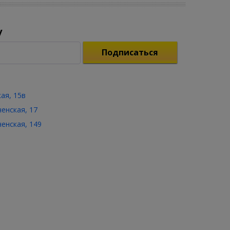
у
Подписаться
кая, 15в
ченская, 17
ченская, 149