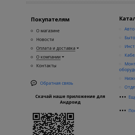
Ката
Покупателям
Авто
О магазине
Быто
Новости
Инст
Оплата и доставка
Кабе
О компании
Монт
Контакты
оборуд
Низк
Обратная связь
Отде
•
•
•
Скачай наше приложение для
Ещ
Андроид
•
•
•
По