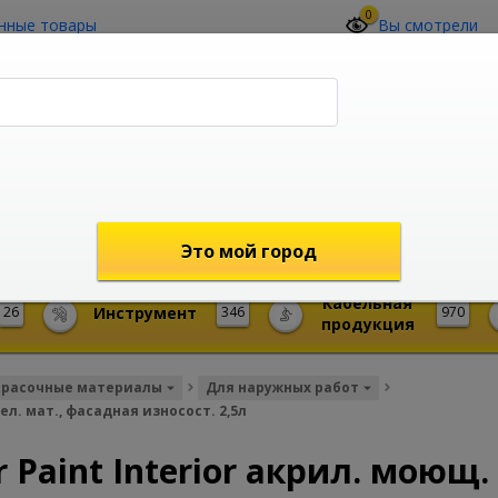
0
нные товары
Вы смотрели
О компании
Контакты
(4212) 73-60-42
Звоните с 09-00 до 19-00 (Хабаровск)
с 02-00 до 12-00 (МСК)
shop@mireks.ru
Это мой город
Кабельная
26
Инструмент
346
970
продукция
расочные материалы
Для наружных работ
ел. мат., фасадная износост. 2,5л
Paint Interior акрил. моющ. 