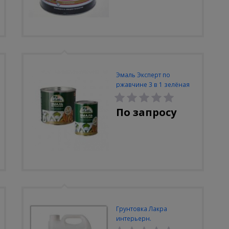
Эмаль Эксперт по
ржавчине 3 в 1 зелёная
2кг
По запросу
Грунтовка Лакра
интерьерн.
проникающий пр.