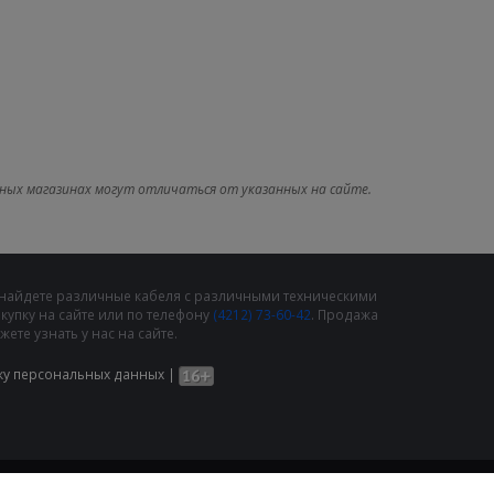
ных магазинах могут отличаться от указанных на сайте.
 найдете различные кабеля с различными техническими
упку на сайте или по телефону
(4212) 73-60-42
. Продажа
те узнать у нас на сайте.
ку персональных данных
|
Внедрение
Решения Плюс