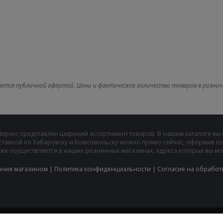
яется публичной офертой. Цены и фактическое количество товаров в рознич
Мирэкс представлен широкий ассортимент товаров. В нашем каталоге вы
ставкой по Хабаровску и Комсомольску можно прямо сейчас, оформив пок
же осуществляется в наших розничных магазинах, адреса которых вы може
ания магазином
|
Политика конфиденциальности
|
Cогласие на обработ