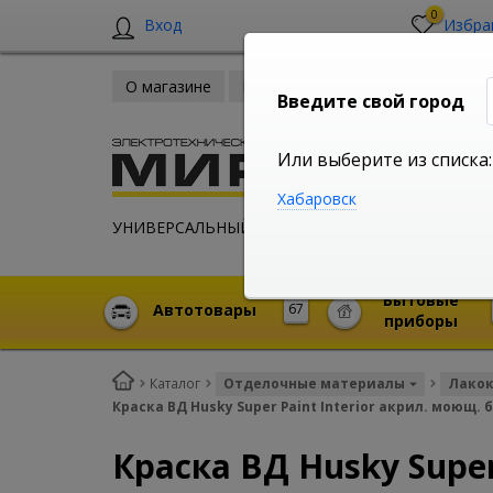
0
Вход
Избра
О магазине
Новости
Оплата и доставка
Введите свой город
Или выберите из списка:
Хабаровск
УНИВЕРСАЛЬНЫЙ ИНТЕРНЕТ МАГАЗИН
Бытовые
Автотовары
67
приборы
Каталог
Отделочные материалы
Лакок
Краска ВД Husky Super Paint Interior акрил. моющ. б
Краска ВД Husky Super 