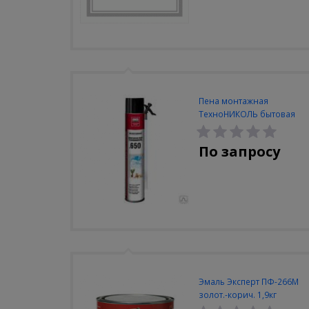
Пена монтажная
ТехноНИКОЛЬ бытовая
всесезон №650, 600мл
По запросу
Эмаль Эксперт ПФ-266М
золот.-корич. 1,9кг