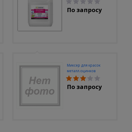
плесени 9кг
По запросу
Миксер для красок
металл.оцинков
60х400мм
По запросу