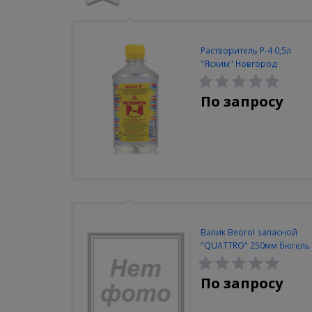
Растворитель Р-4 0,5л
"Ясхим" Новгород
По запросу
Валик Beorol запасной
"QUATTRO" 250мм бюгель
8мм
По запросу