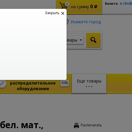
(RUB
Валюта:
0
Р
0
на сумму
Р
Закрыть
Укажите город
Товары
Я ищу, например,
Шуруповерт
Монтажное и
Еще товары
распределительное
648
•
•
•
оборудование
бел. мат.,
Распечатать