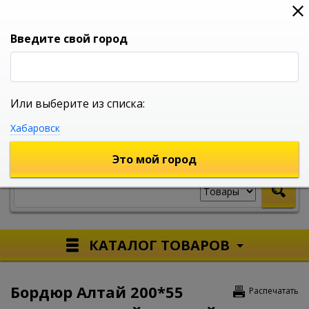
0
0
0
Вход
Введите свой город
Или выберите из списка:
УНИВЕРСАЛЬНЫЙ ИНТЕРНЕТ МАГАЗИН
Хабаровск
УКАЖИТЕ ГОРОД
Это мой город
КАТАЛОГ ТОВАРОВ
Бордюр Алтай 200*55
Распечатать