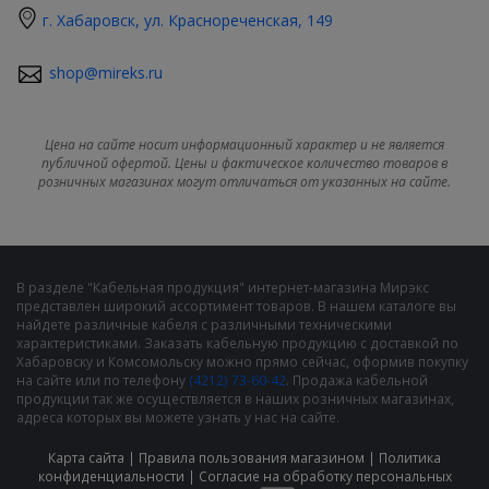
г. Хабаровск, ул. Краснореченская, 149
shop@mireks.ru
Цена на сайте носит информационный характер и не является
публичной офертой. Цены и фактическое количество товаров в
розничных магазинах могут отличаться от указанных на сайте.
В разделе "Кабельная продукция" интернет-магазина Мирэкс
представлен широкий ассортимент товаров. В нашем каталоге вы
найдете различные кабеля с различными техническими
характеристиками. Заказать кабельную продукцию с доставкой по
Хабаровску и Комсомольску можно прямо сейчас, оформив покупку
на сайте или по телефону
(4212) 73-60-42
. Продажа кабельной
продукции так же осуществляется в наших розничных магазинах,
адреса которых вы можете узнать у нас на сайте.
Карта сайта
|
Правила пользования магазином
|
Политика
конфиденциальности
|
Cогласие на обработку персональных