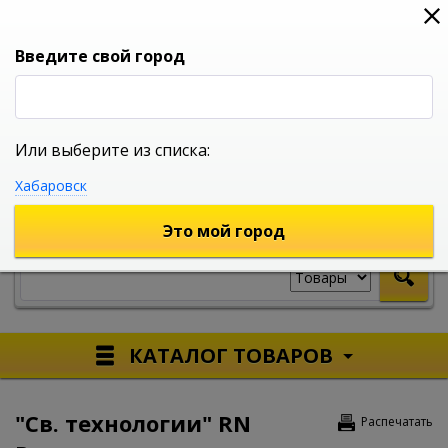
0
0
0
Вход
Введите свой город
Или выберите из списка:
УНИВЕРСАЛЬНЫЙ ИНТЕРНЕТ МАГАЗИН
Хабаровск
УКАЖИТЕ ГОРОД
Это мой город
КАТАЛОГ ТОВАРОВ
"Св. технологии" RN
Распечатать